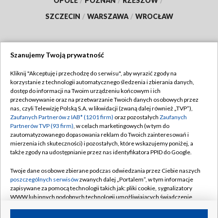
OPOLE
/
POZNAŃ
/
RZESZÓW
/
SZCZECIN
/
WARSZAWA
/
WROCŁAW
Szanujemy Twoją prywatność
Dołącz do nas:
Kliknij "Akceptuję i przechodzę do serwisu", aby wyrazić zgody na
korzystanie z technologii automatycznego śledzenia i zbierania danych,
TVP
dostęp do informacji na Twoim urządzeniu końcowym i ich
Abonament TVP
przechowywanie oraz na przetwarzanie Twoich danych osobowych przez
Regulamin TVP
nas, czyli Telewizję Polską S.A. w likwidacji (zwaną dalej również „TVP”),
Emisja w TVP
Zaufanych Partnerów z IAB* (1201 firm)
oraz pozostałych
Zaufanych
Polityka prywatności
Partnerów TVP (93 firm)
, w celach marketingowych (w tym do
Centrum informacji TVP
Moje zgody
zautomatyzowanego dopasowania reklam do Twoich zainteresowań i
mierzenia ich skuteczności) i pozostałych, które wskazujemy poniżej, a
Naziemna Telewizja Cyfrowa
Pomoc
także zgody na udostępnianie przez nas identyfikatora PPID do Google.
Sklep TVP
Biuro reklamy
Twoje dane osobowe zbierane podczas odwiedzania przez Ciebie naszych
Rada Programowa
poszczególnych serwisów
zwanych dalej „Portalem”, w tym informacje
Kontakt
zapisywane za pomocą technologii takich jak: pliki cookie, sygnalizatory
System NOS
WWW lub innych podobnych technologii umożliwiających świadczenie
dopasowanych i bezpiecznych usług, personalizację treści oraz reklam,
Informacje o nadawcy
Kanały
udostępnianie funkcji mediów społecznościowych oraz analizowanie