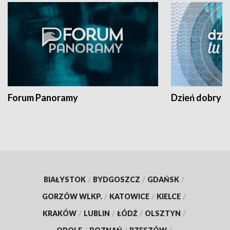
Forum Panoramy
Dzień dobry t
BIAŁYSTOK
/
BYDGOSZCZ
/
GDAŃSK
/
GORZÓW WLKP.
/
KATOWICE
/
KIELCE
/
KRAKÓW
/
LUBLIN
/
ŁÓDŹ
/
OLSZTYN
/