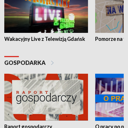
Wakacyjny Live z Telewizją Gdańsk
Pomorze na 
GOSPODARKA
Raport gospodarczy
O pracy po pr