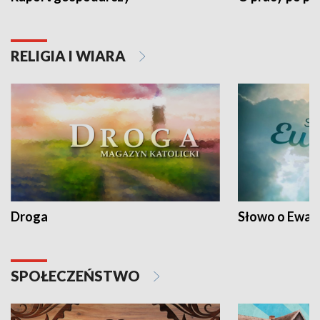
RELIGIA I WIARA
Droga
Słowo o Ewang
SPOŁECZEŃSTWO