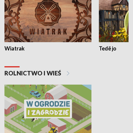
Wiatrak
Tedë jo
ROLNICTWO I WIEŚ