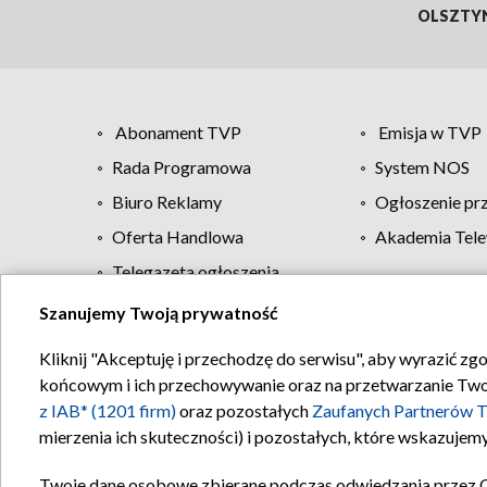
OLSZTY
Abonament TVP
Emisja w TVP
Rada Programowa
System NOS
Biuro Reklamy
Ogłoszenie pr
Oferta Handlowa
Akademia Tele
Telegazeta ogłoszenia
Szanujemy Twoją prywatność
Regulamin TVP
Kliknij "Akceptuję i przechodzę do serwisu", aby wyrazić zg
końcowym i ich przechowywanie oraz na przetwarzanie Twoich
z IAB* (1201 firm)
oraz pozostałych
Zaufanych Partnerów T
mierzenia ich skuteczności) i pozostałych, które wskazujemy
Twoje dane osobowe zbierane podczas odwiedzania przez 