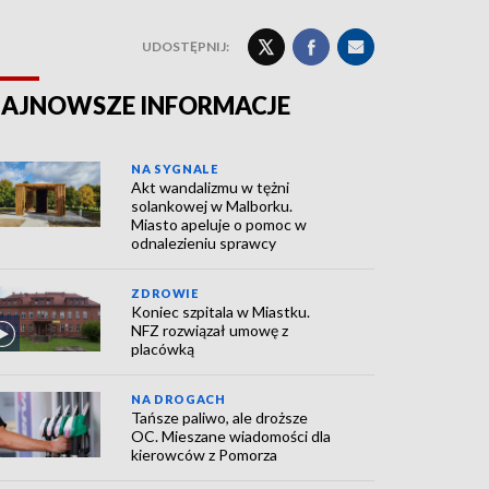
UDOSTĘPNIJ:
AJNOWSZE INFORMACJE
NA SYGNALE
Akt wandalizmu w tężni
solankowej w Malborku.
Miasto apeluje o pomoc w
odnalezieniu sprawcy
ZDROWIE
Koniec szpitala w Miastku.
NFZ rozwiązał umowę z
placówką
NA DROGACH
Tańsze paliwo, ale droższe
OC. Mieszane wiadomości dla
kierowców z Pomorza