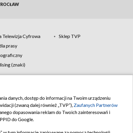
ROCŁAW
 Telewizja Cyfrowa
Sklep TVP
la prasy
tograficzny
sing (znaki)
klamy
Kontakt
rania danych, dostęp do informacji na Twoim urządzeniu
idacji (zwaną dalej również „TVP”),
Zaufanych Partnerów
anego dopasowania reklam do Twoich zainteresowań i
a PPID do Google.
”, w tym informacje zapisywane za pomocą technologii