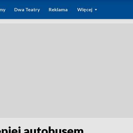
amy
Dwa Teatry
Reklama
Więcej
epiej autobusem