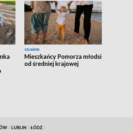
GDAŃSK
ynka
Mieszkańcy Pomorza młodsi
od średniej krajowej
o
KÓW
/
LUBLIN
/
ŁÓDŹ
/