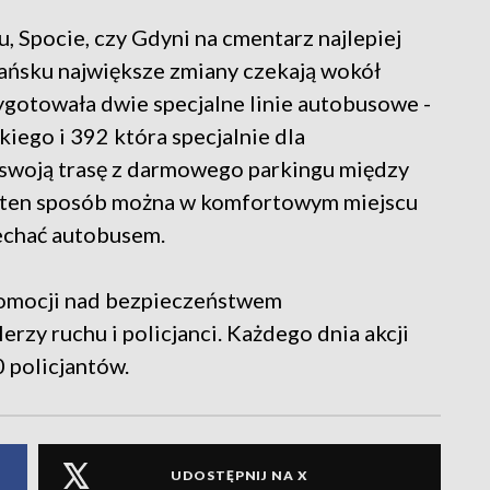
 Spocie, czy Gdyni na cmentarz najlepiej
ańsku największe zmiany czekają wokół
gotowała dwie specjalne linie autobusowe -
iego i 392 która specjalnie dla
 swoją trasę z darmowego parkingu między
 ten sposób można w komfortowym miejscu
echać autobusem.
komocji nad bezpieczeństwem
rzy ruchu i policjanci. Każdego dnia akcji
 policjantów.
UDOSTĘPNIJ NA X