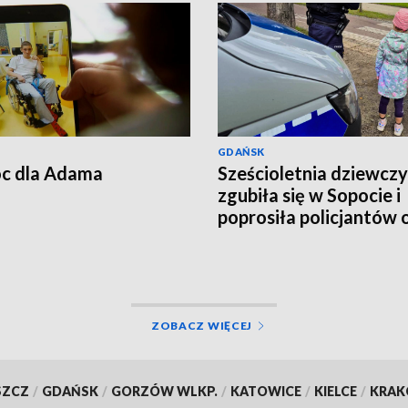
GDAŃSK
c dla Adama
Sześcioletnia dziewcz
zgubiła się w Sopocie i
poprosiła policjantów 
pomoc
ZOBACZ WIĘCEJ
SZCZ
/
GDAŃSK
/
GORZÓW WLKP.
/
KATOWICE
/
KIELCE
/
KRA