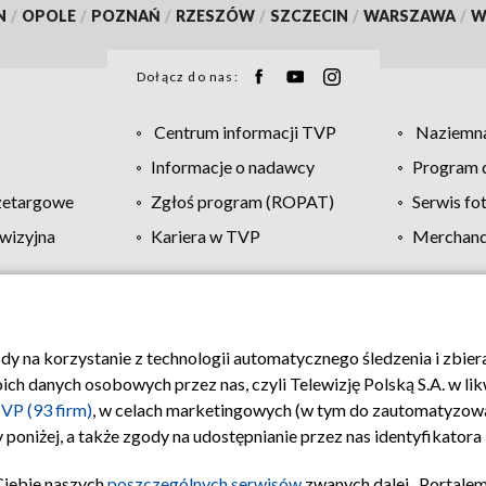
N
/
OPOLE
/
POZNAŃ
/
RZESZÓW
/
SZCZECIN
/
WARSZAWA
/
W
Dołącz do nas:
Centrum informacji TVP
Naziemna
Informacje o nadawcy
Program d
zetargowe
Zgłoś program (ROPAT)
Serwis fo
wizyjna
Kariera w TVP
Merchandi
Polityka prywatności
Moje zgody
Pomoc
Biuro re
ody na korzystanie z technologii automatycznego śledzenia i zbie
 danych osobowych przez nas, czyli Telewizję Polską S.A. w likw
VP (93 firm)
, w celach marketingowych (w tym do zautomatyzow
 poniżej, a także zgody na udostępnianie przez nas identyfikator
Ciebie naszych
poszczególnych serwisów
zwanych dalej „Portalem