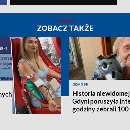
ZOBACZ TAKŻE
GDAŃSK
Historia niewidomej
nych
Gdyni poruszyła in
godziny zebrali 100 t
poleci do Australii