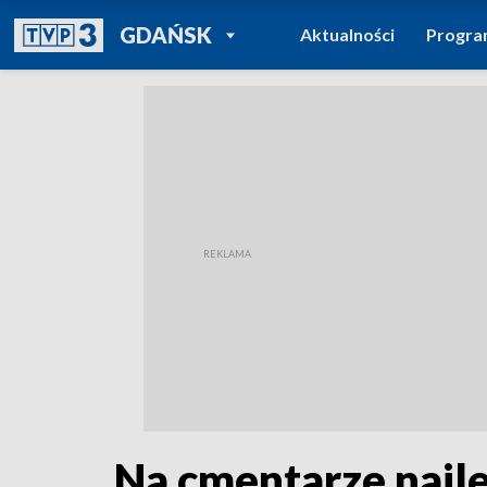
POWRÓT DO
GDAŃSK
Aktualności
Progr
TVP REGIONY
Na cmentarze najl