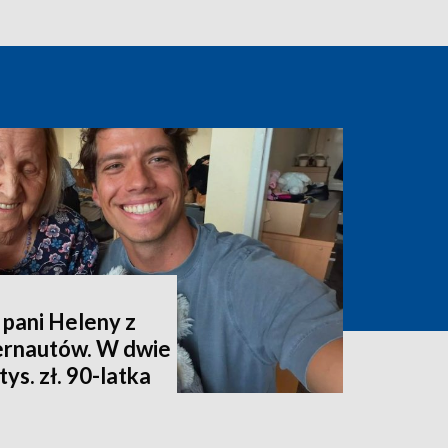
 pani Heleny z
ternautów. W dwie
ys. zł. 90-latka