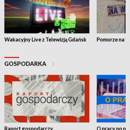
Wakacyjny Live z Telewizją Gdańsk
Pomorze na 
GOSPODARKA
Raport gospodarczy
O pracy po pr