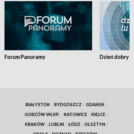
Forum Panoramy
Dzień dobry t
BIAŁYSTOK
/
BYDGOSZCZ
/
GDAŃSK
/
GORZÓW WLKP.
/
KATOWICE
/
KIELCE
/
KRAKÓW
/
LUBLIN
/
ŁÓDŹ
/
OLSZTYN
/