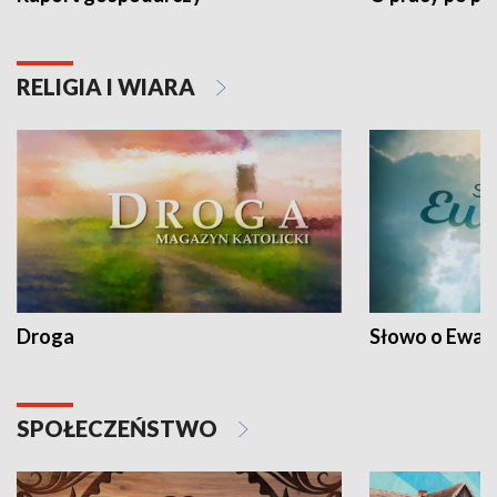
RELIGIA I WIARA
Droga
Słowo o Ewang
SPOŁECZEŃSTWO