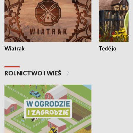
Wiatrak
Tedë jo
ROLNICTWO I WIEŚ