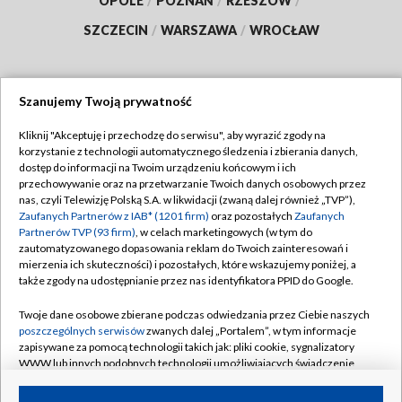
OPOLE
/
POZNAŃ
/
RZESZÓW
/
SZCZECIN
/
WARSZAWA
/
WROCŁAW
Szanujemy Twoją prywatność
Dołącz do nas:
Kliknij "Akceptuję i przechodzę do serwisu", aby wyrazić zgody na
korzystanie z technologii automatycznego śledzenia i zbierania danych,
TVP
dostęp do informacji na Twoim urządzeniu końcowym i ich
Abonament TVP
przechowywanie oraz na przetwarzanie Twoich danych osobowych przez
Regulamin TVP
nas, czyli Telewizję Polską S.A. w likwidacji (zwaną dalej również „TVP”),
Emisja w TVP
Zaufanych Partnerów z IAB* (1201 firm)
oraz pozostałych
Zaufanych
Polityka prywatności
Partnerów TVP (93 firm)
, w celach marketingowych (w tym do
Centrum informacji TVP
Moje zgody
zautomatyzowanego dopasowania reklam do Twoich zainteresowań i
mierzenia ich skuteczności) i pozostałych, które wskazujemy poniżej, a
Naziemna Telewizja Cyfrowa
Pomoc
także zgody na udostępnianie przez nas identyfikatora PPID do Google.
Sklep TVP
Biuro reklamy
Twoje dane osobowe zbierane podczas odwiedzania przez Ciebie naszych
Rada Programowa
poszczególnych serwisów
zwanych dalej „Portalem”, w tym informacje
Kontakt
zapisywane za pomocą technologii takich jak: pliki cookie, sygnalizatory
System NOS
WWW lub innych podobnych technologii umożliwiających świadczenie
dopasowanych i bezpiecznych usług, personalizację treści oraz reklam,
Informacje o nadawcy
Kanały
udostępnianie funkcji mediów społecznościowych oraz analizowanie