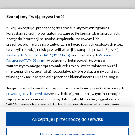
Szanujemy Twoją prywatność
Dołącz do nas:
Kliknij "Akceptuję i przechodzę do serwisu", aby wyrazić zgody na
korzystanie z technologii automatycznego śledzenia i zbierania danych,
TVP
dostęp do informacji na Twoim urządzeniu końcowym i ich
Abonament TVP
przechowywanie oraz na przetwarzanie Twoich danych osobowych przez
Regulamin TVP
nas, czyli Telewizję Polską S.A. w likwidacji (zwaną dalej również „TVP”),
Emisja w TVP
Zaufanych Partnerów z IAB* (1201 firm)
oraz pozostałych
Zaufanych
Polityka prywatności
Partnerów TVP (93 firm)
, w celach marketingowych (w tym do
Centrum informacji TVP
Moje zgody
zautomatyzowanego dopasowania reklam do Twoich zainteresowań i
mierzenia ich skuteczności) i pozostałych, które wskazujemy poniżej, a
Naziemna Telewizja Cyfrowa
Pomoc
także zgody na udostępnianie przez nas identyfikatora PPID do Google.
Sklep TVP
Biuro reklamy
Twoje dane osobowe zbierane podczas odwiedzania przez Ciebie naszych
Rada Programowa
poszczególnych serwisów
zwanych dalej „Portalem”, w tym informacje
Kontakt
zapisywane za pomocą technologii takich jak: pliki cookie, sygnalizatory
System NOS
WWW lub innych podobnych technologii umożliwiających świadczenie
dopasowanych i bezpiecznych usług, personalizację treści oraz reklam,
Informacje o nadawcy
Kanały
udostępnianie funkcji mediów społecznościowych oraz analizowanie
Akceptuję i przechodzę do serwisu
ruchu w Internecie.
Program dla prasy
©2026 Telewizja Polska S.A. w likwidacji
Biuro Reklamy
Twoje dane osobowe zbierane podczas odwiedzania przez Ciebie
Ustawienia zaawansowane