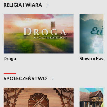
RELIGIA I WIARA
Droga
Słowo o Ewang
SPOŁECZEŃSTWO