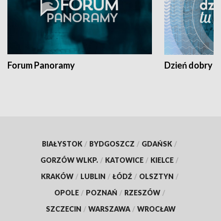
Forum Panoramy
Dzień dobry t
BIAŁYSTOK
/
BYDGOSZCZ
/
GDAŃSK
/
GORZÓW WLKP.
/
KATOWICE
/
KIELCE
/
KRAKÓW
/
LUBLIN
/
ŁÓDŹ
/
OLSZTYN
/
OPOLE
/
POZNAŃ
/
RZESZÓW
/
SZCZECIN
/
WARSZAWA
/
WROCŁAW