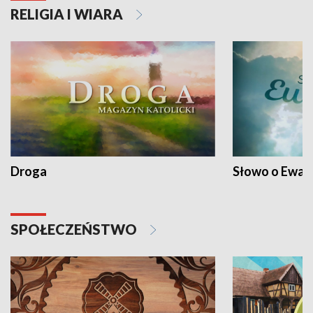
RELIGIA I WIARA
Droga
Słowo o Ewang
SPOŁECZEŃSTWO