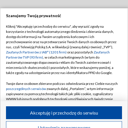
Szanujemy Twoją prywatność
Dołącz do nas:
Kliknij "Akceptuję i przechodzę do serwisu", aby wyrazić zgody na
korzystanie z technologii automatycznego śledzenia i zbierania danych,
TVP
dostęp do informacji na Twoim urządzeniu końcowym i ich
Abonament TVP
przechowywanie oraz na przetwarzanie Twoich danych osobowych przez
Regulamin TVP
nas, czyli Telewizję Polską S.A. w likwidacji (zwaną dalej również „TVP”),
Emisja w TVP
Zaufanych Partnerów z IAB* (1201 firm)
oraz pozostałych
Zaufanych
Polityka prywatności
Partnerów TVP (93 firm)
, w celach marketingowych (w tym do
Centrum informacji TVP
Moje zgody
zautomatyzowanego dopasowania reklam do Twoich zainteresowań i
mierzenia ich skuteczności) i pozostałych, które wskazujemy poniżej, a
Naziemna Telewizja Cyfrowa
Pomoc
także zgody na udostępnianie przez nas identyfikatora PPID do Google.
Sklep TVP
Biuro reklamy
Twoje dane osobowe zbierane podczas odwiedzania przez Ciebie naszych
Rada Programowa
poszczególnych serwisów
zwanych dalej „Portalem”, w tym informacje
Kontakt
zapisywane za pomocą technologii takich jak: pliki cookie, sygnalizatory
System NOS
WWW lub innych podobnych technologii umożliwiających świadczenie
dopasowanych i bezpiecznych usług, personalizację treści oraz reklam,
Informacje o nadawcy
Kanały
udostępnianie funkcji mediów społecznościowych oraz analizowanie
Akceptuję i przechodzę do serwisu
ruchu w Internecie.
Program dla prasy
©2026 Telewizja Polska S.A. w likwidacji
Biuro Reklamy
Twoje dane osobowe zbierane podczas odwiedzania przez Ciebie
Ustawienia zaawansowane