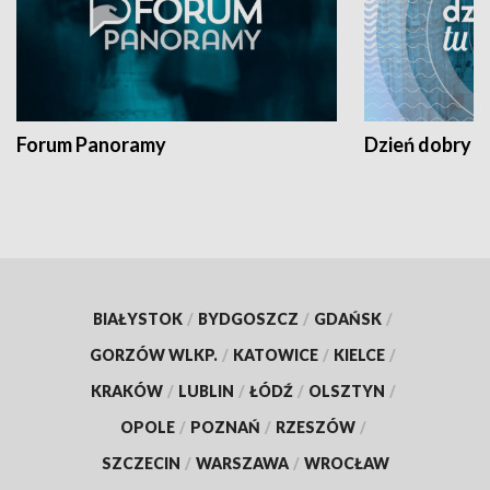
Forum Panoramy
Dzień dobry t
BIAŁYSTOK
/
BYDGOSZCZ
/
GDAŃSK
/
GORZÓW WLKP.
/
KATOWICE
/
KIELCE
/
KRAKÓW
/
LUBLIN
/
ŁÓDŹ
/
OLSZTYN
/
OPOLE
/
POZNAŃ
/
RZESZÓW
/
SZCZECIN
/
WARSZAWA
/
WROCŁAW