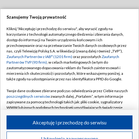
Szanujemy Twoją prywatność
Dołącz do nas:
Kliknij "Akceptuję i przechodzę do serwisu", aby wyrazić zgody na
korzystanie z technologii automatycznego śledzenia i zbierania danych,
TVP
dostęp do informacji na Twoim urządzeniu końcowym i ich
Abonament TVP
przechowywanie oraz na przetwarzanie Twoich danych osobowych przez
Regulamin TVP
nas, czyli Telewizję Polską S.A. w likwidacji (zwaną dalej również „TVP”),
Emisja w TVP
Zaufanych Partnerów z IAB* (1201 firm)
oraz pozostałych
Zaufanych
Polityka prywatności
Partnerów TVP (93 firm)
, w celach marketingowych (w tym do
Centrum informacji TVP
Moje zgody
zautomatyzowanego dopasowania reklam do Twoich zainteresowań i
mierzenia ich skuteczności) i pozostałych, które wskazujemy poniżej, a
Naziemna Telewizja Cyfrowa
Pomoc
także zgody na udostępnianie przez nas identyfikatora PPID do Google.
Sklep TVP
Biuro reklamy
Twoje dane osobowe zbierane podczas odwiedzania przez Ciebie naszych
Rada Programowa
poszczególnych serwisów
zwanych dalej „Portalem”, w tym informacje
Kontakt
zapisywane za pomocą technologii takich jak: pliki cookie, sygnalizatory
System NOS
WWW lub innych podobnych technologii umożliwiających świadczenie
dopasowanych i bezpiecznych usług, personalizację treści oraz reklam,
Informacje o nadawcy
Kanały
udostępnianie funkcji mediów społecznościowych oraz analizowanie
Akceptuję i przechodzę do serwisu
ruchu w Internecie.
Program dla prasy
©2026 Telewizja Polska S.A. w likwidacji
Biuro Reklamy
Twoje dane osobowe zbierane podczas odwiedzania przez Ciebie
Ustawienia zaawansowane