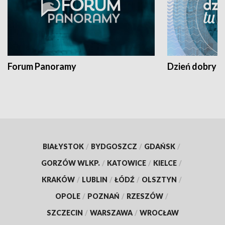
Forum Panoramy
Dzień dobry t
BIAŁYSTOK
/
BYDGOSZCZ
/
GDAŃSK
/
GORZÓW WLKP.
/
KATOWICE
/
KIELCE
/
KRAKÓW
/
LUBLIN
/
ŁÓDŹ
/
OLSZTYN
/
OPOLE
/
POZNAŃ
/
RZESZÓW
/
SZCZECIN
/
WARSZAWA
/
WROCŁAW