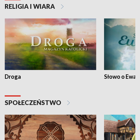
RELIGIA I WIARA
Droga
Słowo o Ewang
SPOŁECZEŃSTWO