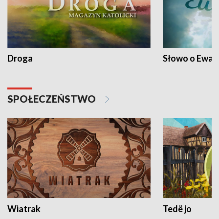
Droga
Słowo o Ewang
SPOŁECZEŃSTWO
Wiatrak
Tedë jo