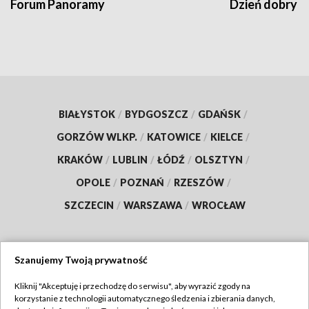
Forum Panoramy
Dzień dobry t
BIAŁYSTOK
/
BYDGOSZCZ
/
GDAŃSK
/
GORZÓW WLKP.
/
KATOWICE
/
KIELCE
/
KRAKÓW
/
LUBLIN
/
ŁÓDŹ
/
OLSZTYN
/
OPOLE
/
POZNAŃ
/
RZESZÓW
/
SZCZECIN
/
WARSZAWA
/
WROCŁAW
Szanujemy Twoją prywatność
Dołącz do nas:
Kliknij "Akceptuję i przechodzę do serwisu", aby wyrazić zgody na
korzystanie z technologii automatycznego śledzenia i zbierania danych,
TVP