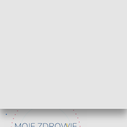
HISTORIA
Lekcje obywatelskie
Epitafia Piaśn
ZDROWIE I NAUKA