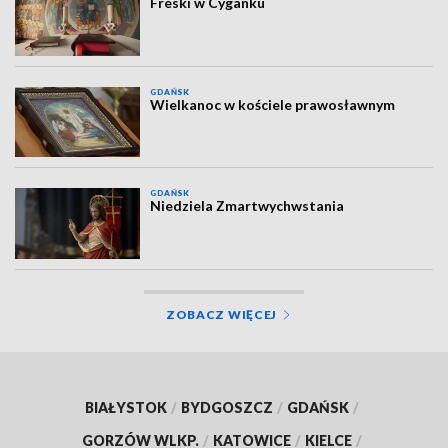
Freski w Cyganku
GDAŃSK
Wielkanoc w kościele prawosławnym
GDAŃSK
Niedziela Zmartwychwstania
ZOBACZ WIĘCEJ
BIAŁYSTOK
/
BYDGOSZCZ
/
GDAŃSK
/
GORZÓW WLKP.
/
KATOWICE
/
KIELCE
/