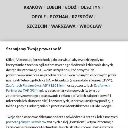
KRAKÓW
/
LUBLIN
/
ŁÓDŹ
/
OLSZTYN
/
OPOLE
/
POZNAŃ
/
RZESZÓW
/
SZCZECIN
/
WARSZAWA
/
WROCŁAW
Szanujemy Twoją prywatność
Dołącz do nas:
Kliknij "Akceptuję i przechodzę do serwisu", aby wyrazić zgody na
korzystanie z technologii automatycznego śledzenia i zbierania danych,
TVP
dostęp do informacji na Twoim urządzeniu końcowym i ich
Abonament TVP
przechowywanie oraz na przetwarzanie Twoich danych osobowych przez
Regulamin TVP
nas, czyli Telewizję Polską S.A. w likwidacji (zwaną dalej również „TVP”),
Emisja w TVP
Polityka prywatności
Zaufanych Partnerów z IAB* (1201 firm)
oraz pozostałych
Zaufanych
Partnerów TVP (93 firm)
, w celach marketingowych (w tym do
Centrum informacji TVP
Moje zgody
zautomatyzowanego dopasowania reklam do Twoich zainteresowań i
mierzenia ich skuteczności) i pozostałych, które wskazujemy poniżej, a
Naziemna Telewizja Cyfrowa
Pomoc
także zgody na udostępnianie przez nas identyfikatora PPID do Google.
Sklep TVP
Biuro reklamy
Twoje dane osobowe zbierane podczas odwiedzania przez Ciebie naszych
Rada Programowa
Kontakt
poszczególnych serwisów
zwanych dalej „Portalem”, w tym informacje
zapisywane za pomocą technologii takich jak: pliki cookie, sygnalizatory