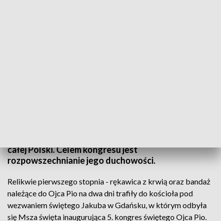
Kongres Ojca Pio w sali BHP Stoczni Gdańskiej
W historycznej sali BHP w Gdańsku odbył się 5.
Kongres świętego Ojca Pio. Wzięli w nim udział
członkowie i animatorzy Grup Modlitwy Ojca Pio z
całej Polski. Celem kongresu jest
rozpowszechnianie jego duchowości.
Relikwie pierwszego stopnia - rękawica z krwią oraz bandaż
należące do Ojca Pio na dwa dni trafiły do kościoła pod
wezwaniem świętego Jakuba w Gdańsku, w którym odbyła
się Msza święta inaugurująca 5. kongres świętego Ojca Pio.