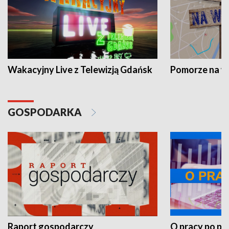
Wakacyjny Live z Telewizją Gdańsk
Pomorze na 
GOSPODARKA
Raport gospodarczy
O pracy po pr