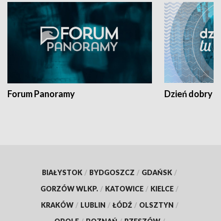
Forum Panoramy
Dzień dobry t
BIAŁYSTOK
/
BYDGOSZCZ
/
GDAŃSK
/
GORZÓW WLKP.
/
KATOWICE
/
KIELCE
/
KRAKÓW
/
LUBLIN
/
ŁÓDŹ
/
OLSZTYN
/