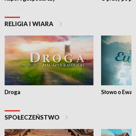
RELIGIA I WIARA
Droga
Słowo o Ewang
SPOŁECZEŃSTWO