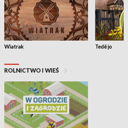
Wiatrak
Tedë jo
ROLNICTWO I WIEŚ