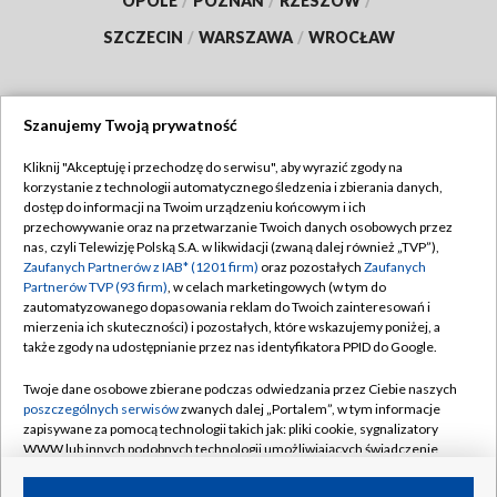
OPOLE
/
POZNAŃ
/
RZESZÓW
/
SZCZECIN
/
WARSZAWA
/
WROCŁAW
Szanujemy Twoją prywatność
Dołącz do nas:
Kliknij "Akceptuję i przechodzę do serwisu", aby wyrazić zgody na
korzystanie z technologii automatycznego śledzenia i zbierania danych,
TVP
dostęp do informacji na Twoim urządzeniu końcowym i ich
Abonament TVP
przechowywanie oraz na przetwarzanie Twoich danych osobowych przez
Regulamin TVP
nas, czyli Telewizję Polską S.A. w likwidacji (zwaną dalej również „TVP”),
Emisja w TVP
Zaufanych Partnerów z IAB* (1201 firm)
oraz pozostałych
Zaufanych
Polityka prywatności
Partnerów TVP (93 firm)
, w celach marketingowych (w tym do
Centrum informacji TVP
Moje zgody
zautomatyzowanego dopasowania reklam do Twoich zainteresowań i
mierzenia ich skuteczności) i pozostałych, które wskazujemy poniżej, a
Naziemna Telewizja Cyfrowa
Pomoc
także zgody na udostępnianie przez nas identyfikatora PPID do Google.
Sklep TVP
Biuro reklamy
Twoje dane osobowe zbierane podczas odwiedzania przez Ciebie naszych
Rada Programowa
poszczególnych serwisów
zwanych dalej „Portalem”, w tym informacje
Kontakt
zapisywane za pomocą technologii takich jak: pliki cookie, sygnalizatory
System NOS
WWW lub innych podobnych technologii umożliwiających świadczenie
dopasowanych i bezpiecznych usług, personalizację treści oraz reklam,
Informacje o nadawcy
Kanały
udostępnianie funkcji mediów społecznościowych oraz analizowanie