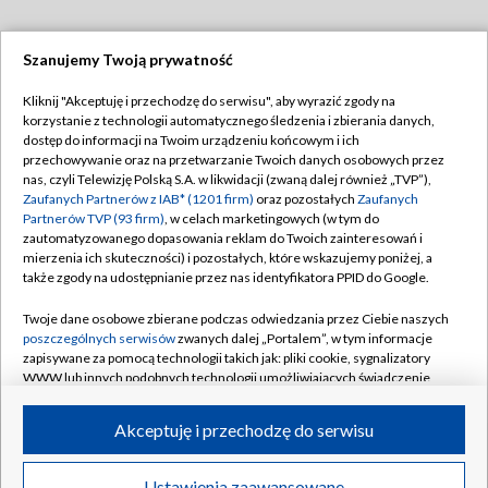
Szanujemy Twoją prywatność
Dołącz do nas:
Kliknij "Akceptuję i przechodzę do serwisu", aby wyrazić zgody na
korzystanie z technologii automatycznego śledzenia i zbierania danych,
TVP
dostęp do informacji na Twoim urządzeniu końcowym i ich
Abonament TVP
przechowywanie oraz na przetwarzanie Twoich danych osobowych przez
Regulamin TVP
nas, czyli Telewizję Polską S.A. w likwidacji (zwaną dalej również „TVP”),
Emisja w TVP
Zaufanych Partnerów z IAB* (1201 firm)
oraz pozostałych
Zaufanych
Polityka prywatności
Partnerów TVP (93 firm)
, w celach marketingowych (w tym do
Centrum informacji TVP
Moje zgody
zautomatyzowanego dopasowania reklam do Twoich zainteresowań i
mierzenia ich skuteczności) i pozostałych, które wskazujemy poniżej, a
Naziemna Telewizja Cyfrowa
Pomoc
także zgody na udostępnianie przez nas identyfikatora PPID do Google.
Sklep TVP
Biuro reklamy
Twoje dane osobowe zbierane podczas odwiedzania przez Ciebie naszych
Rada Programowa
poszczególnych serwisów
zwanych dalej „Portalem”, w tym informacje
Kontakt
zapisywane za pomocą technologii takich jak: pliki cookie, sygnalizatory
System NOS
WWW lub innych podobnych technologii umożliwiających świadczenie
dopasowanych i bezpiecznych usług, personalizację treści oraz reklam,
Informacje o nadawcy
Kanały
udostępnianie funkcji mediów społecznościowych oraz analizowanie
Akceptuję i przechodzę do serwisu
ruchu w Internecie.
Program dla prasy
©2026 Telewizja Polska S.A. w likwidacji
Biuro Reklamy
Twoje dane osobowe zbierane podczas odwiedzania przez Ciebie
Ustawienia zaawansowane