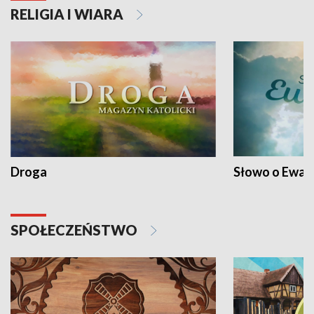
RELIGIA I WIARA
Droga
Słowo o Ewang
SPOŁECZEŃSTWO