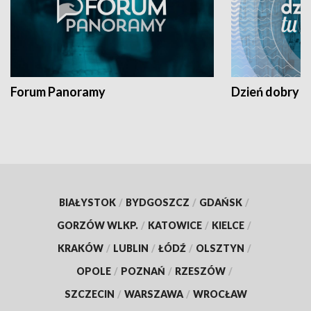
Forum Panoramy
Dzień dobry t
BIAŁYSTOK
/
BYDGOSZCZ
/
GDAŃSK
/
GORZÓW WLKP.
/
KATOWICE
/
KIELCE
/
KRAKÓW
/
LUBLIN
/
ŁÓDŹ
/
OLSZTYN
/
OPOLE
/
POZNAŃ
/
RZESZÓW
/
SZCZECIN
/
WARSZAWA
/
WROCŁAW