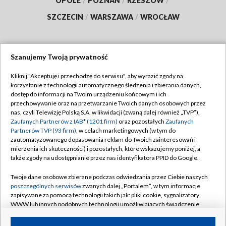
OPOLE
/
POZNAŃ
/
RZESZÓW
/
SZCZECIN
/
WARSZAWA
/
WROCŁAW
Szanujemy Twoją prywatność
Dołącz do nas:
Kliknij "Akceptuję i przechodzę do serwisu", aby wyrazić zgody na
korzystanie z technologii automatycznego śledzenia i zbierania danych,
TVP
dostęp do informacji na Twoim urządzeniu końcowym i ich
Abonament TVP
przechowywanie oraz na przetwarzanie Twoich danych osobowych przez
Regulamin TVP
nas, czyli Telewizję Polską S.A. w likwidacji (zwaną dalej również „TVP”),
Emisja w TVP
Zaufanych Partnerów z IAB* (1201 firm)
oraz pozostałych
Zaufanych
Polityka prywatności
Partnerów TVP (93 firm)
, w celach marketingowych (w tym do
Centrum informacji TVP
Moje zgody
zautomatyzowanego dopasowania reklam do Twoich zainteresowań i
mierzenia ich skuteczności) i pozostałych, które wskazujemy poniżej, a
Naziemna Telewizja Cyfrowa
Pomoc
także zgody na udostępnianie przez nas identyfikatora PPID do Google.
Sklep TVP
Biuro reklamy
Twoje dane osobowe zbierane podczas odwiedzania przez Ciebie naszych
Rada Programowa
poszczególnych serwisów
zwanych dalej „Portalem”, w tym informacje
Kontakt
zapisywane za pomocą technologii takich jak: pliki cookie, sygnalizatory
System NOS
WWW lub innych podobnych technologii umożliwiających świadczenie
dopasowanych i bezpiecznych usług, personalizację treści oraz reklam,
Informacje o nadawcy
Kanały
udostępnianie funkcji mediów społecznościowych oraz analizowanie