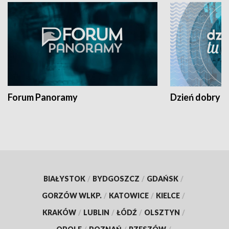
Forum Panoramy
Dzień dobry t
BIAŁYSTOK
/
BYDGOSZCZ
/
GDAŃSK
/
GORZÓW WLKP.
/
KATOWICE
/
KIELCE
/
KRAKÓW
/
LUBLIN
/
ŁÓDŹ
/
OLSZTYN
/