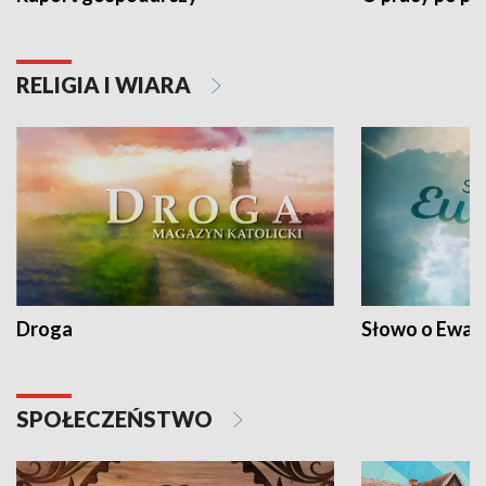
RELIGIA I WIARA
Droga
Słowo o Ewang
SPOŁECZEŃSTWO