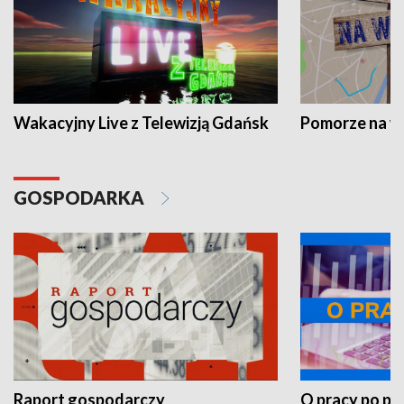
Wakacyjny Live z Telewizją Gdańsk
Pomorze na 
GOSPODARKA
Raport gospodarczy
O pracy po pr