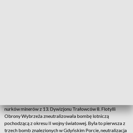
Detonacja trzeciej bomby w Gdyni
Nurkowie dokonali detonacji trzeciej bomby
znajdującej się w Gdyńskim Porcie. Działania
związane z neutralizacją dwóch min morskich
pozostających w wodach Zatoki Gdańskiej odbędą
się 10 i 11 października.
Podczas pierwszego dnia działań w Gdyńskim Porcie grupa
nurków minerów z 13. Dywizjonu Trałowców 8. Flotylli
Obrony Wybrzeża zneutralizowała bombę lotniczą
pochodzącą z okresu II wojny światowej. Była to pierwsza z
trzech bomb znalezionych w Gdyńskim Porcie, neutralizacja