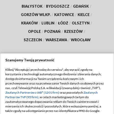
BIAŁYSTOK
/
BYDGOSZCZ
/
GDAŃSK
/
GORZÓW WLKP.
/
KATOWICE
/
KIELCE
/
KRAKÓW
/
LUBLIN
/
ŁÓDŹ
/
OLSZTYN
/
OPOLE
/
POZNAŃ
/
RZESZÓW
/
SZCZECIN
/
WARSZAWA
/
WROCŁAW
Szanujemy Twoją prywatność
Dołącz do nas:
Kliknij "Akceptuję i przechodzę do serwisu", aby wyrazić zgody na
korzystanie z technologii automatycznego śledzenia i zbierania danych,
TVP
dostęp do informacji na Twoim urządzeniu końcowym i ich
Abonament TVP
przechowywanie oraz na przetwarzanie Twoich danych osobowych przez
Regulamin TVP
nas, czyli Telewizję Polską S.A. w likwidacji (zwaną dalej również „TVP”),
Emisja w TVP
Polityka prywatności
Zaufanych Partnerów z IAB* (1201 firm)
oraz pozostałych
Zaufanych
Partnerów TVP (93 firm)
, w celach marketingowych (w tym do
Centrum informacji TVP
Moje zgody
zautomatyzowanego dopasowania reklam do Twoich zainteresowań i
mierzenia ich skuteczności) i pozostałych, które wskazujemy poniżej, a
Naziemna Telewizja Cyfrowa
Pomoc
także zgody na udostępnianie przez nas identyfikatora PPID do Google.