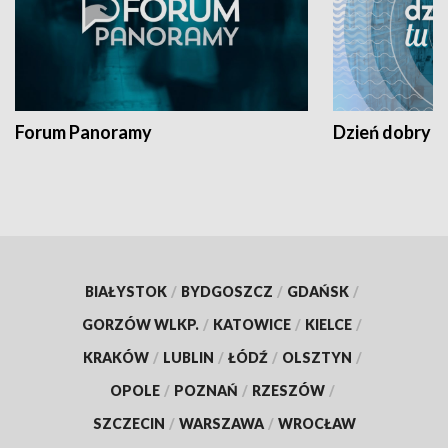
Forum Panoramy
Dzień dobry t
BIAŁYSTOK
/
BYDGOSZCZ
/
GDAŃSK
/
GORZÓW WLKP.
/
KATOWICE
/
KIELCE
/
KRAKÓW
/
LUBLIN
/
ŁÓDŹ
/
OLSZTYN
/
OPOLE
/
POZNAŃ
/
RZESZÓW
/
SZCZECIN
/
WARSZAWA
/
WROCŁAW