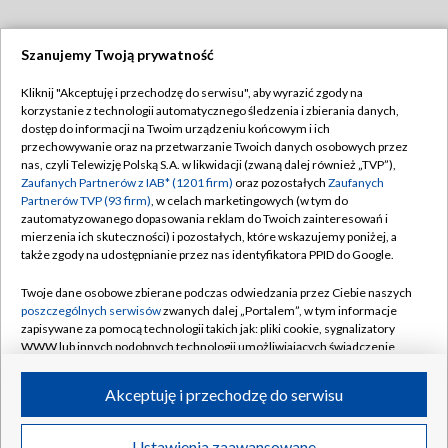
Szanujemy Twoją prywatność
Dołącz do nas:
Kliknij "Akceptuję i przechodzę do serwisu", aby wyrazić zgody na
korzystanie z technologii automatycznego śledzenia i zbierania danych,
TVP
dostęp do informacji na Twoim urządzeniu końcowym i ich
Abonament TVP
przechowywanie oraz na przetwarzanie Twoich danych osobowych przez
Regulamin TVP
nas, czyli Telewizję Polską S.A. w likwidacji (zwaną dalej również „TVP”),
Emisja w TVP
Zaufanych Partnerów z IAB* (1201 firm)
oraz pozostałych
Zaufanych
Polityka prywatności
Partnerów TVP (93 firm)
, w celach marketingowych (w tym do
Centrum informacji TVP
Moje zgody
zautomatyzowanego dopasowania reklam do Twoich zainteresowań i
mierzenia ich skuteczności) i pozostałych, które wskazujemy poniżej, a
Naziemna Telewizja Cyfrowa
Pomoc
także zgody na udostępnianie przez nas identyfikatora PPID do Google.
Sklep TVP
Biuro reklamy
Twoje dane osobowe zbierane podczas odwiedzania przez Ciebie naszych
Rada Programowa
poszczególnych serwisów
zwanych dalej „Portalem”, w tym informacje
Kontakt
zapisywane za pomocą technologii takich jak: pliki cookie, sygnalizatory
System NOS
WWW lub innych podobnych technologii umożliwiających świadczenie
dopasowanych i bezpiecznych usług, personalizację treści oraz reklam,
Informacje o nadawcy
Kanały
udostępnianie funkcji mediów społecznościowych oraz analizowanie
Akceptuję i przechodzę do serwisu
ruchu w Internecie.
Program dla prasy
©2026 Telewizja Polska S.A. w likwidacji
Biuro Reklamy
Twoje dane osobowe zbierane podczas odwiedzania przez Ciebie
Ustawienia zaawansowane