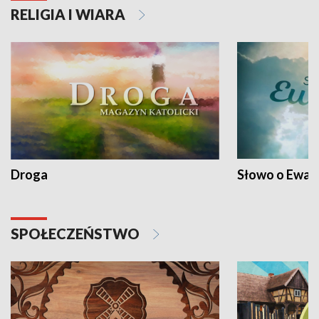
RELIGIA I WIARA
Droga
Słowo o Ewang
SPOŁECZEŃSTWO