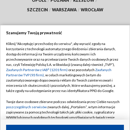
OPOLE
/
POZNAŃ
/
RZESZÓW
/
SZCZECIN
/
WARSZAWA
/
WROCŁAW
Szanujemy Twoją prywatność
Dołącz do nas:
Kliknij "Akceptuję i przechodzę do serwisu", aby wyrazić zgody na
korzystanie z technologii automatycznego śledzenia i zbierania danych,
TVP
dostęp do informacji na Twoim urządzeniu końcowym i ich
Abonament TVP
przechowywanie oraz na przetwarzanie Twoich danych osobowych przez
Regulamin TVP
nas, czyli Telewizję Polską S.A. w likwidacji (zwaną dalej również „TVP”),
Emisja w TVP
Zaufanych Partnerów z IAB* (1201 firm)
oraz pozostałych
Zaufanych
Polityka prywatności
Partnerów TVP (93 firm)
, w celach marketingowych (w tym do
Centrum informacji TVP
Moje zgody
zautomatyzowanego dopasowania reklam do Twoich zainteresowań i
mierzenia ich skuteczności) i pozostałych, które wskazujemy poniżej, a
Naziemna Telewizja Cyfrowa
Pomoc
także zgody na udostępnianie przez nas identyfikatora PPID do Google.
Sklep TVP
Biuro reklamy
Twoje dane osobowe zbierane podczas odwiedzania przez Ciebie naszych
Rada Programowa
poszczególnych serwisów
zwanych dalej „Portalem”, w tym informacje
Kontakt
zapisywane za pomocą technologii takich jak: pliki cookie, sygnalizatory
System NOS
WWW lub innych podobnych technologii umożliwiających świadczenie
dopasowanych i bezpiecznych usług, personalizację treści oraz reklam,
Informacje o nadawcy
Kanały
udostępnianie funkcji mediów społecznościowych oraz analizowanie