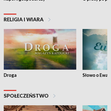
RELIGIA I WIARA
Droga
Słowo o Ewang
SPOŁECZEŃSTWO