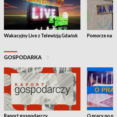
Wakacyjny Live z Telewizją Gdańsk
Pomorze na 
GOSPODARKA
Raport gospodarczy
O pracy po pr