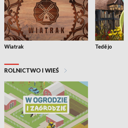
Wiatrak
Tedë jo
ROLNICTWO I WIEŚ