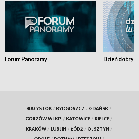
Forum Panoramy
Dzień dobry t
BIAŁYSTOK
/
BYDGOSZCZ
/
GDAŃSK
/
GORZÓW WLKP.
/
KATOWICE
/
KIELCE
/
KRAKÓW
/
LUBLIN
/
ŁÓDŹ
/
OLSZTYN
/