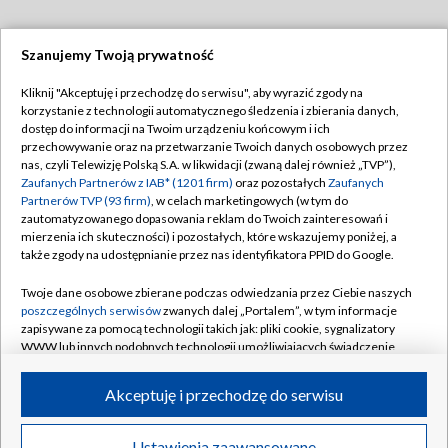
Szanujemy Twoją prywatność
Dołącz do nas:
Kliknij "Akceptuję i przechodzę do serwisu", aby wyrazić zgody na
korzystanie z technologii automatycznego śledzenia i zbierania danych,
TVP
dostęp do informacji na Twoim urządzeniu końcowym i ich
Abonament TVP
przechowywanie oraz na przetwarzanie Twoich danych osobowych przez
Regulamin TVP
nas, czyli Telewizję Polską S.A. w likwidacji (zwaną dalej również „TVP”),
Emisja w TVP
Zaufanych Partnerów z IAB* (1201 firm)
oraz pozostałych
Zaufanych
Polityka prywatności
Partnerów TVP (93 firm)
, w celach marketingowych (w tym do
Centrum informacji TVP
Moje zgody
zautomatyzowanego dopasowania reklam do Twoich zainteresowań i
mierzenia ich skuteczności) i pozostałych, które wskazujemy poniżej, a
Naziemna Telewizja Cyfrowa
Pomoc
także zgody na udostępnianie przez nas identyfikatora PPID do Google.
Sklep TVP
Biuro reklamy
Twoje dane osobowe zbierane podczas odwiedzania przez Ciebie naszych
Rada Programowa
poszczególnych serwisów
zwanych dalej „Portalem”, w tym informacje
Kontakt
zapisywane za pomocą technologii takich jak: pliki cookie, sygnalizatory
System NOS
WWW lub innych podobnych technologii umożliwiających świadczenie
dopasowanych i bezpiecznych usług, personalizację treści oraz reklam,
Informacje o nadawcy
Kanały
udostępnianie funkcji mediów społecznościowych oraz analizowanie
Akceptuję i przechodzę do serwisu
ruchu w Internecie.
Program dla prasy
©2026 Telewizja Polska S.A. w likwidacji
Biuro Reklamy
Twoje dane osobowe zbierane podczas odwiedzania przez Ciebie
Ustawienia zaawansowane