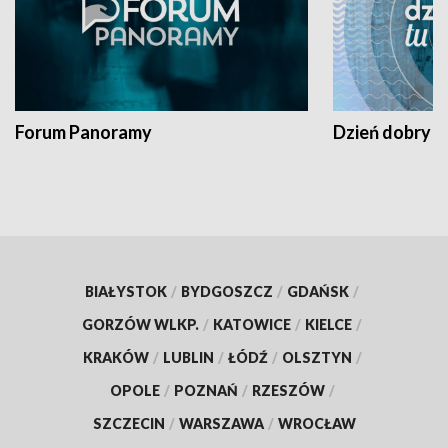
Forum Panoramy
Dzień dobry t
BIAŁYSTOK
/
BYDGOSZCZ
/
GDAŃSK
/
GORZÓW WLKP.
/
KATOWICE
/
KIELCE
/
KRAKÓW
/
LUBLIN
/
ŁÓDŹ
/
OLSZTYN
/
OPOLE
/
POZNAŃ
/
RZESZÓW
/
SZCZECIN
/
WARSZAWA
/
WROCŁAW