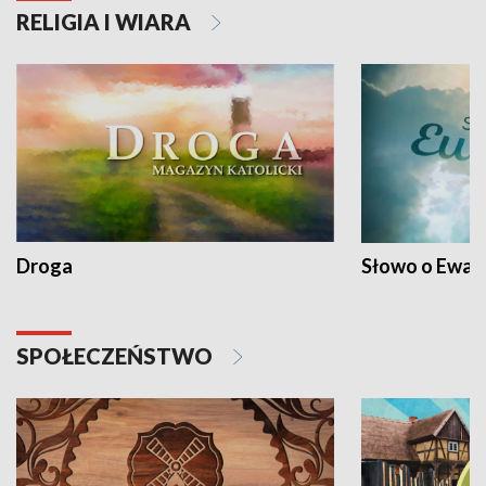
RELIGIA I WIARA
Droga
Słowo o Ewang
SPOŁECZEŃSTWO