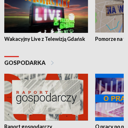
Wakacyjny Live z Telewizją Gdańsk
Pomorze na 
GOSPODARKA
Raport gospodarczy
O pracy po pr