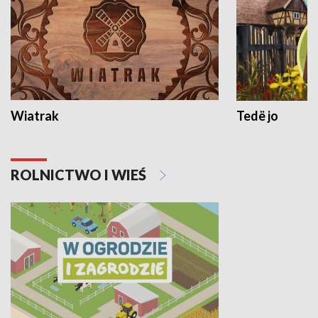
Wiatrak
Tedë jo
ROLNICTWO I WIEŚ