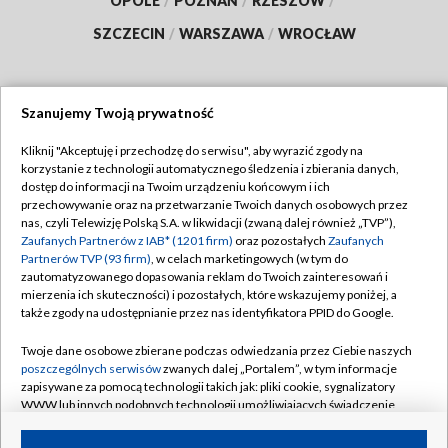
OPOLE
/
POZNAŃ
/
RZESZÓW
/
SZCZECIN
/
WARSZAWA
/
WROCŁAW
Szanujemy Twoją prywatność
Dołącz do nas:
Kliknij "Akceptuję i przechodzę do serwisu", aby wyrazić zgody na
korzystanie z technologii automatycznego śledzenia i zbierania danych,
TVP
dostęp do informacji na Twoim urządzeniu końcowym i ich
Abonament TVP
przechowywanie oraz na przetwarzanie Twoich danych osobowych przez
Regulamin TVP
nas, czyli Telewizję Polską S.A. w likwidacji (zwaną dalej również „TVP”),
Emisja w TVP
Zaufanych Partnerów z IAB* (1201 firm)
oraz pozostałych
Zaufanych
Polityka prywatności
Partnerów TVP (93 firm)
, w celach marketingowych (w tym do
Centrum informacji TVP
Moje zgody
zautomatyzowanego dopasowania reklam do Twoich zainteresowań i
mierzenia ich skuteczności) i pozostałych, które wskazujemy poniżej, a
Naziemna Telewizja Cyfrowa
Pomoc
także zgody na udostępnianie przez nas identyfikatora PPID do Google.
Sklep TVP
Biuro reklamy
Twoje dane osobowe zbierane podczas odwiedzania przez Ciebie naszych
Rada Programowa
poszczególnych serwisów
zwanych dalej „Portalem”, w tym informacje
Kontakt
zapisywane za pomocą technologii takich jak: pliki cookie, sygnalizatory
System NOS
WWW lub innych podobnych technologii umożliwiających świadczenie
dopasowanych i bezpiecznych usług, personalizację treści oraz reklam,
Informacje o nadawcy
Kanały
udostępnianie funkcji mediów społecznościowych oraz analizowanie