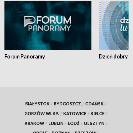
Forum Panoramy
Dzień dobry t
BIAŁYSTOK
/
BYDGOSZCZ
/
GDAŃSK
/
GORZÓW WLKP.
/
KATOWICE
/
KIELCE
/
KRAKÓW
/
LUBLIN
/
ŁÓDŹ
/
OLSZTYN
/