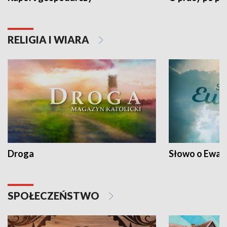
RELIGIA I WIARA
Droga
Słowo o Ewang
SPOŁECZEŃSTWO