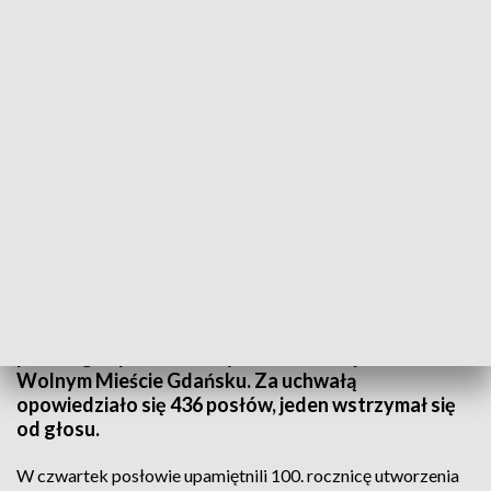
Sejm uczcił setną rocznicę utworzenia KS „Gedania”
W czwartek Sejm podjął uchwałę dotyczącą
upamiętnienia setnej rocznicy utworzenia Klubu
Sportowego „Gedania”. W uchwale podkreślano, że
„Gedania” stała się największym ośrodkiem
polskiego sportu i ważnym ośrodkiem polskości w
Wolnym Mieście Gdańsku. Za uchwałą
opowiedziało się 436 posłów, jeden wstrzymał się
od głosu.
W czwartek posłowie upamiętnili 100. rocznicę utworzenia