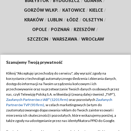
BIAŁYSTOK
/
BYDGOSZCZ
/
GDAŃSK
/
GORZÓW WLKP.
/
KATOWICE
/
KIELCE
/
KRAKÓW
/
LUBLIN
/
ŁÓDŹ
/
OLSZTYN
/
OPOLE
/
POZNAŃ
/
RZESZÓW
/
SZCZECIN
/
WARSZAWA
/
WROCŁAW
Szanujemy Twoją prywatność
Dołącz do nas:
Kliknij "Akceptuję i przechodzę do serwisu", aby wyrazić zgody na
korzystanie z technologii automatycznego śledzenia i zbierania danych,
TVP
dostęp do informacji na Twoim urządzeniu końcowym i ich
Abonament TVP
przechowywanie oraz na przetwarzanie Twoich danych osobowych przez
Regulamin TVP
nas, czyli Telewizję Polską S.A. w likwidacji (zwaną dalej również „TVP”),
Emisja w TVP
Polityka prywatności
Zaufanych Partnerów z IAB* (1201 firm)
oraz pozostałych
Zaufanych
Partnerów TVP (93 firm)
, w celach marketingowych (w tym do
Centrum informacji TVP
Moje zgody
zautomatyzowanego dopasowania reklam do Twoich zainteresowań i
mierzenia ich skuteczności) i pozostałych, które wskazujemy poniżej, a
Naziemna Telewizja Cyfrowa
Pomoc
także zgody na udostępnianie przez nas identyfikatora PPID do Google.
Sklep TVP
Biuro reklamy