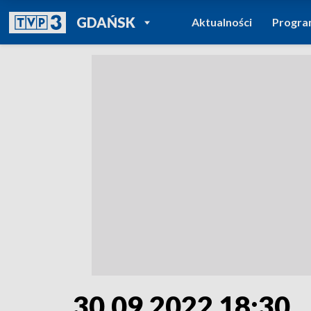
POWRÓT DO
GDAŃSK
Aktualności
Progr
TVP REGIONY
30.09.2022 18:30