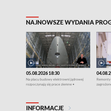
NAJNOWSZE WYDANIA PR
05.08.2026 18:30
04.08.2
Na placu budowy elektrowni jądrowej
Remonty 
rozpoczynają się prace ziemne •
zagrożone
Podpisano umowę na budowę obwodnicy
kierowcy 
Starogardu Gdańskiego • Za kilka dni
poszkodo
wodowanie ORP „Wicher” • 18 milionów
Gdyni • M
złotych na inwestycje w szkołach w Rumi
Cancer Fi
INFORMACJE
i Wejherowie • Nowy sprzęt
Listę UN