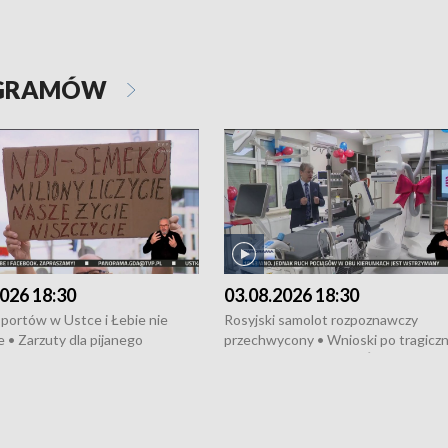
OGRAMÓW
026 18:30
03.08.2026 18:30
portów w Ustce i Łebie nie
Rosyjski samolot rozpoznawczy
 • Zarzuty dla pijanego
przechwycony • Wnioski po tragicz
ciągnika • Protest
pożarze na działkach • Śledztwo po
wanych przez dewelopera w
pożarze łodzi na Motławie • Urząd M
ilion zł dla dzieci z UCK od
wraca do Słupska • Kampania społe
ghters • Efekty wpisu Gdyni na
puckiego Hospicjum • Nagrody Fest
ESCO • Kaszubscy kuczerzy
Szekspirowskiego rozdane • Tysiąc