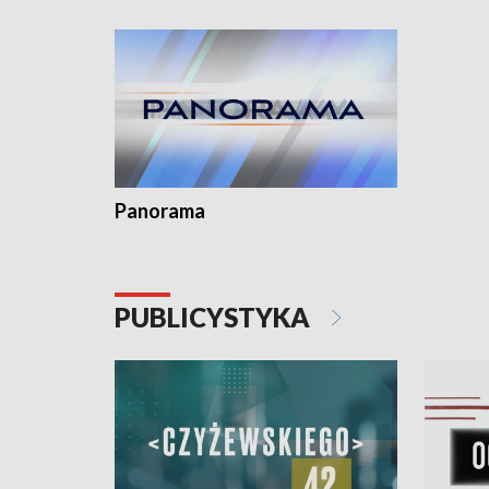
kardiologiczny dla Puckiego Szpitala • Na
witali To
Pomorzu znów rekordowe upały
Panorama
PUBLICYSTYKA