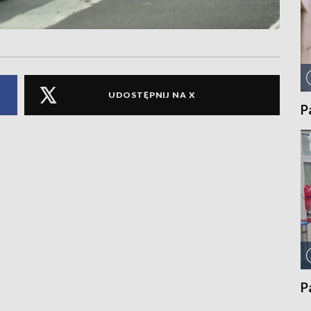
UDOSTĘPNIJ NA X
P
P