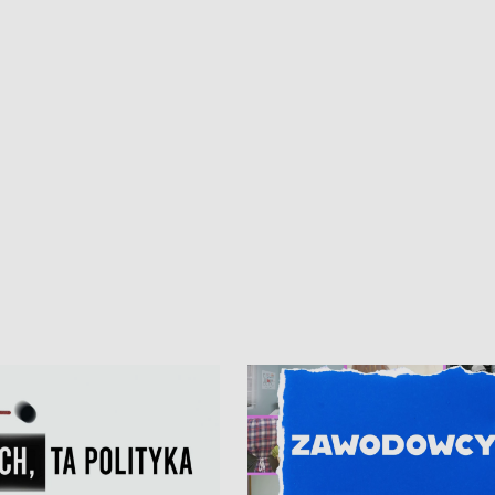
ur de Pologne
kibiców na trasie przejazdu peleton
Tour de Pologne przez Kaszuby