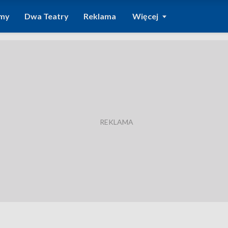
amy
Dwa Teatry
Reklama
Więcej