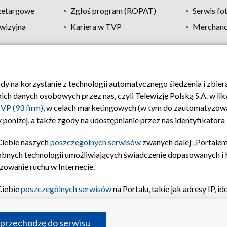
zetargowe
Zgłoś program (ROPAT)
Serwis fo
wizyjna
Kariera w TVP
Merchandi
Polityka prywatności
Moje zgody
Pomoc
Biuro re
ody na korzystanie z technologii automatycznego śledzenia i zbie
 danych osobowych przez nas, czyli Telewizję Polską S.A. w likw
VP (93 firm)
, w celach marketingowych (w tym do zautomatyzow
 poniżej, a także zgody na udostępnianie przez nas identyfikator
Ciebie naszych
poszczególnych serwisów
zwanych dalej „Portalem
obnych technologii umożliwiających świadczenie dopasowanych i be
zowanie ruchu w Internecie.
Ciebie
poszczególnych serwisów
na Portalu, takie jak adresy IP, 
sach Portalu czy historia odwiedzin będą przetwarzane przez TV
ji: przechowywania informacji na urządzeniu lub dostęp do nich,
©2026 Telewizja Polska S.A. w likwidacji
 przechodzę do serwisu
enia profilu spersonalizowanych treści, wyboru spersonalizowany