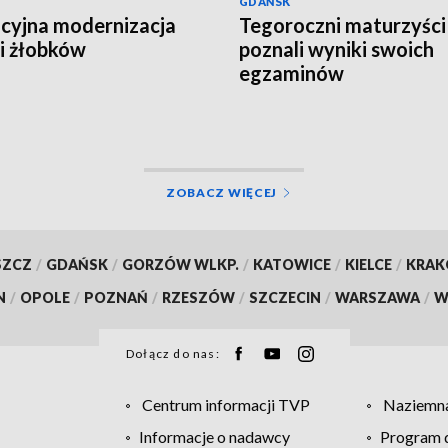
GDAŃSK
yjna modernizacja
Tegoroczni maturzyści
 i żłobków
poznali wyniki swoich
egzaminów
ZOBACZ WIĘCEJ
SZCZ
/
GDAŃSK
/
GORZÓW WLKP.
/
KATOWICE
/
KIELCE
/
KRA
N
/
OPOLE
/
POZNAŃ
/
RZESZÓW
/
SZCZECIN
/
WARSZAWA
/
W
Dołącz do nas:
Centrum informacji TVP
Naziemna
Informacje o nadawcy
Program d