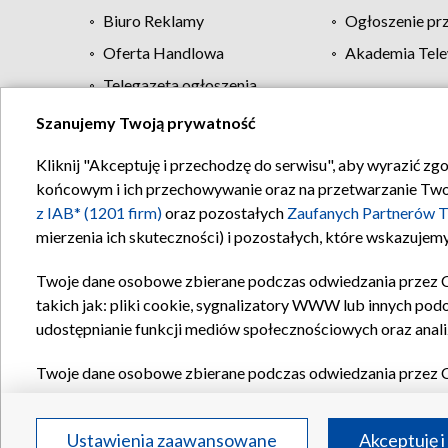
Biuro Reklamy
Ogłoszenie pr
Oferta Handlowa
Akademia Tele
Telegazeta ogłoszenia
Szanujemy Twoją prywatność
Regulamin TVP
Kliknij "Akceptuję i przechodzę do serwisu", aby wyrazić zg
końcowym i ich przechowywanie oraz na przetwarzanie Twoich
z IAB* (1201 firm)
oraz pozostałych
Zaufanych Partnerów T
mierzenia ich skuteczności) i pozostałych, które wskazujemy
Twoje dane osobowe zbierane podczas odwiedzania przez 
takich jak: pliki cookie, sygnalizatory WWW lub innych pod
udostępnianie funkcji mediów społecznościowych oraz anali
Twoje dane osobowe zbierane podczas odwiedzania przez 
plików cookie, informacje o Twoich wyszukiwaniach w serwi
Partnerów TVP
dla realizacji następujących celów i funkc
Ustawienia zaawansowane
Akceptuję i
reklam, tworzenia profilu spersonalizowanych reklam, tworz