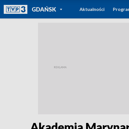
POWRÓT DO
GDAŃSK
Aktualności
Progr
TVP REGIONY
Akademia Marynar