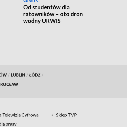
GDAŃSK
Od studentów dla
ratowników – oto dron
wodny URWIS
KÓW
/
LUBLIN
/
ŁÓDŹ
/
ROCŁAW
 Telewizja Cyfrowa
Sklep TVP
la prasy