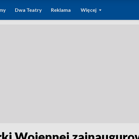
amy
Dwa Teatry
Reklama
Więcej
ki Wojennej zainauguro