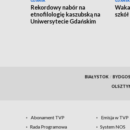
GDAŃSK
GDAŃSK
Rekordowy nabór na
Wakac
etnofilologię kaszubską na
szkół
Uniwersytecie Gdańskim
BIAŁYSTOK
/
BYDGO
OLSZTY
Abonament TVP
Emisja w TVP
Rada Programowa
System NOS