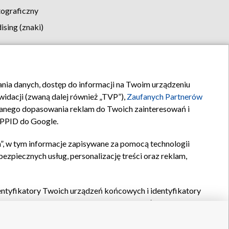
tograficzny
sing (znaki)
klamy
Kontakt
rania danych, dostęp do informacji na Twoim urządzeniu
idacji (zwaną dalej również „TVP”),
Zaufanych Partnerów
anego dopasowania reklam do Twoich zainteresowań i
a PPID do Google.
”, w tym informacje zapisywane za pomocą technologii
zpiecznych usług, personalizację treści oraz reklam,
identyfikatory Twoich urządzeń końcowych i identyfikatory
P,
Zaufanych Partnerów z IAB
oraz pozostałych
Zaufanych
 wyboru podstawowych reklam, wyboru spersonalizowanych
ch treści, pomiaru wydajności reklam, pomiaru wydajności