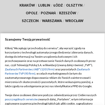
KRAKÓW
/
LUBLIN
/
ŁÓDŹ
/
OLSZTYN
/
OPOLE
/
POZNAŃ
/
RZESZÓW
/
SZCZECIN
/
WARSZAWA
/
WROCŁAW
Szanujemy Twoją prywatność
Dołącz do nas:
Kliknij "Akceptuję i przechodzę do serwisu", aby wyrazić zgody na
korzystanie z technologii automatycznego śledzenia i zbierania danych,
TVP
dostęp do informacji na Twoim urządzeniu końcowym i ich
Abonament TVP
przechowywanie oraz na przetwarzanie Twoich danych osobowych przez
Regulamin TVP
nas, czyli Telewizję Polską S.A. w likwidacji (zwaną dalej również „TVP”),
Emisja w TVP
Polityka prywatności
Zaufanych Partnerów z IAB* (1201 firm)
oraz pozostałych
Zaufanych
Partnerów TVP (93 firm)
, w celach marketingowych (w tym do
Centrum informacji TVP
Moje zgody
zautomatyzowanego dopasowania reklam do Twoich zainteresowań i
mierzenia ich skuteczności) i pozostałych, które wskazujemy poniżej, a
Naziemna Telewizja Cyfrowa
Pomoc
także zgody na udostępnianie przez nas identyfikatora PPID do Google.
Sklep TVP
Biuro reklamy
Twoje dane osobowe zbierane podczas odwiedzania przez Ciebie naszych
Rada Programowa
Kontakt
poszczególnych serwisów
zwanych dalej „Portalem”, w tym informacje
zapisywane za pomocą technologii takich jak: pliki cookie, sygnalizatory