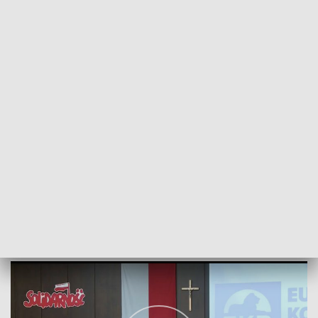
POWRÓT DO
GDAŃSK
TVP REGIONY
III Forum Wolnych Narodów Rosji
2022-09-24