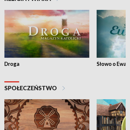
Droga
Słowo o Ewang
SPOŁECZEŃSTWO