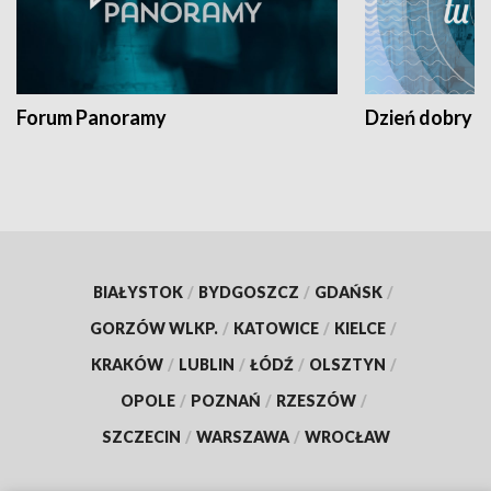
Forum Panoramy
Dzień dobry t
BIAŁYSTOK
/
BYDGOSZCZ
/
GDAŃSK
/
GORZÓW WLKP.
/
KATOWICE
/
KIELCE
/
KRAKÓW
/
LUBLIN
/
ŁÓDŹ
/
OLSZTYN
/
OPOLE
/
POZNAŃ
/
RZESZÓW
/
SZCZECIN
/
WARSZAWA
/
WROCŁAW