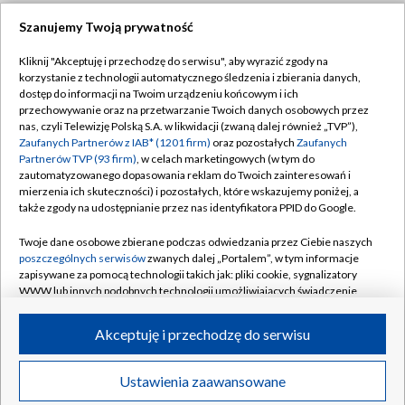
Szanujemy Twoją prywatność
Dołącz do nas:
Kliknij "Akceptuję i przechodzę do serwisu", aby wyrazić zgody na
korzystanie z technologii automatycznego śledzenia i zbierania danych,
TVP
dostęp do informacji na Twoim urządzeniu końcowym i ich
Abonament TVP
przechowywanie oraz na przetwarzanie Twoich danych osobowych przez
Regulamin TVP
nas, czyli Telewizję Polską S.A. w likwidacji (zwaną dalej również „TVP”),
Emisja w TVP
Zaufanych Partnerów z IAB* (1201 firm)
oraz pozostałych
Zaufanych
Polityka prywatności
Partnerów TVP (93 firm)
, w celach marketingowych (w tym do
Centrum informacji TVP
Moje zgody
zautomatyzowanego dopasowania reklam do Twoich zainteresowań i
mierzenia ich skuteczności) i pozostałych, które wskazujemy poniżej, a
Naziemna Telewizja Cyfrowa
Pomoc
także zgody na udostępnianie przez nas identyfikatora PPID do Google.
Sklep TVP
Biuro reklamy
Twoje dane osobowe zbierane podczas odwiedzania przez Ciebie naszych
Rada Programowa
poszczególnych serwisów
zwanych dalej „Portalem”, w tym informacje
Kontakt
zapisywane za pomocą technologii takich jak: pliki cookie, sygnalizatory
System NOS
WWW lub innych podobnych technologii umożliwiających świadczenie
dopasowanych i bezpiecznych usług, personalizację treści oraz reklam,
Informacje o nadawcy
Kanały
udostępnianie funkcji mediów społecznościowych oraz analizowanie
Akceptuję i przechodzę do serwisu
ruchu w Internecie.
Program dla prasy
©2026 Telewizja Polska S.A. w likwidacji
Biuro Reklamy
Twoje dane osobowe zbierane podczas odwiedzania przez Ciebie
Ustawienia zaawansowane
poszczególnych serwisów
na Portalu, takie jak adresy IP, identyfikatory
Ogłoszenie przetargowe