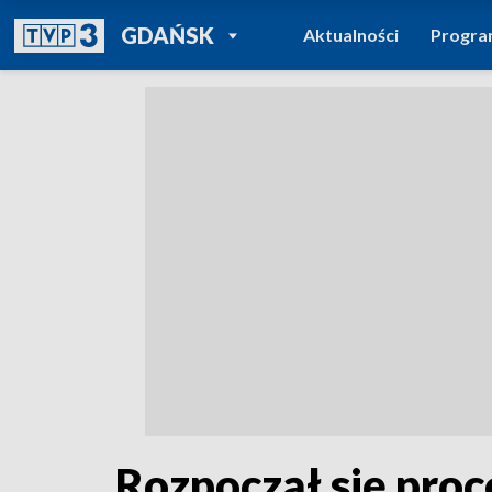
POWRÓT DO
GDAŃSK
Aktualności
Progr
TVP REGIONY
Rozpoczął się pro