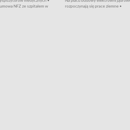
dyspozytorów medycznych •
Na placu budowy elektrowni jądrow
umowa NFZ ze szpitalem w
rozpoczynają się prace ziemne •
• Otwarto Morski Terminal
Podpisano umowę na budowę obwo
nkowy • Budowa morskiej farmy
Starogardu Gdańskiego • Za kilka dn
 • Korki na gdańskich Stogach •
wodowanie ORP „Wicher” • 18 mili
czne zachowania na torach •
złotych na inwestycje w szkołach w
nowych „trajtków” dla Gdyni
i Wejherowie • Nowy sprzęt
kardiologiczny dla Puckiego Szpitala
Pomorzu znów rekordowe upały