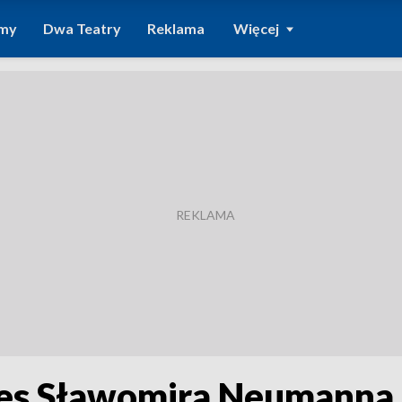
amy
Dwa Teatry
Reklama
Więcej
ces Sławomira Neumanna