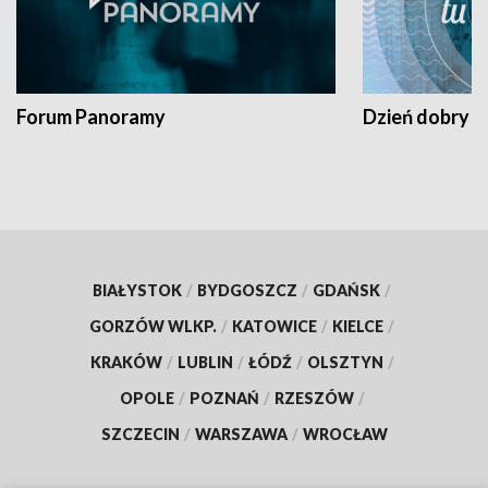
Forum Panoramy
Dzień dobry t
BIAŁYSTOK
/
BYDGOSZCZ
/
GDAŃSK
/
GORZÓW WLKP.
/
KATOWICE
/
KIELCE
/
KRAKÓW
/
LUBLIN
/
ŁÓDŹ
/
OLSZTYN
/
OPOLE
/
POZNAŃ
/
RZESZÓW
/
SZCZECIN
/
WARSZAWA
/
WROCŁAW