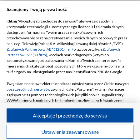
Szanujemy Twoją prywatność
Dołącz do nas:
Kliknij "Akceptuję i przechodzę do serwisu", aby wyrazić zgody na
korzystanie z technologii automatycznego śledzenia i zbierania danych,
TVP
dostęp do informacji na Twoim urządzeniu końcowym i ich
Abonament TVP
przechowywanie oraz na przetwarzanie Twoich danych osobowych przez
Regulamin TVP
nas, czyli Telewizję Polską S.A. w likwidacji (zwaną dalej również „TVP”),
Emisja w TVP
Zaufanych Partnerów z IAB* (1201 firm)
oraz pozostałych
Zaufanych
Polityka prywatności
Partnerów TVP (93 firm)
, w celach marketingowych (w tym do
Centrum informacji TVP
Moje zgody
zautomatyzowanego dopasowania reklam do Twoich zainteresowań i
mierzenia ich skuteczności) i pozostałych, które wskazujemy poniżej, a
Naziemna Telewizja Cyfrowa
Pomoc
także zgody na udostępnianie przez nas identyfikatora PPID do Google.
Sklep TVP
Biuro reklamy
Twoje dane osobowe zbierane podczas odwiedzania przez Ciebie naszych
Rada Programowa
poszczególnych serwisów
zwanych dalej „Portalem”, w tym informacje
Kontakt
zapisywane za pomocą technologii takich jak: pliki cookie, sygnalizatory
System NOS
WWW lub innych podobnych technologii umożliwiających świadczenie
dopasowanych i bezpiecznych usług, personalizację treści oraz reklam,
Informacje o nadawcy
Kanały
udostępnianie funkcji mediów społecznościowych oraz analizowanie
Akceptuję i przechodzę do serwisu
ruchu w Internecie.
Program dla prasy
©2026 Telewizja Polska S.A. w likwidacji
Biuro Reklamy
Twoje dane osobowe zbierane podczas odwiedzania przez Ciebie
Ustawienia zaawansowane
poszczególnych serwisów
na Portalu, takie jak adresy IP, identyfikatory
Ogłoszenie przetargowe