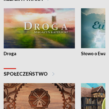
Droga
Słowo o Ewang
SPOŁECZEŃSTWO