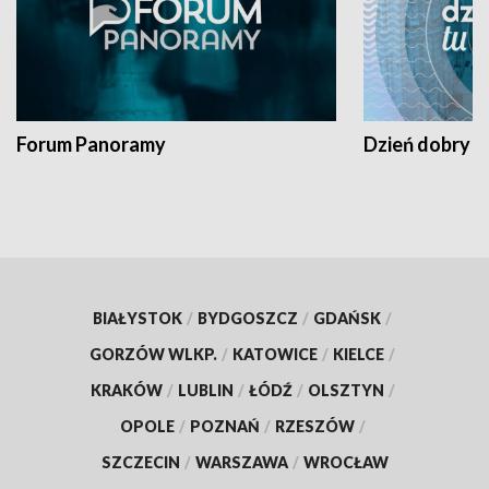
Forum Panoramy
Dzień dobry t
BIAŁYSTOK
/
BYDGOSZCZ
/
GDAŃSK
/
GORZÓW WLKP.
/
KATOWICE
/
KIELCE
/
KRAKÓW
/
LUBLIN
/
ŁÓDŹ
/
OLSZTYN
/
OPOLE
/
POZNAŃ
/
RZESZÓW
/
SZCZECIN
/
WARSZAWA
/
WROCŁAW