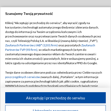
Szanujemy Twoją prywatność
Dołącz do nas:
Kliknij "Akceptuję i przechodzę do serwisu", aby wyrazić zgody na
korzystanie z technologii automatycznego śledzenia i zbierania danych,
TVP
dostęp do informacji na Twoim urządzeniu końcowym i ich
Abonament TVP
przechowywanie oraz na przetwarzanie Twoich danych osobowych przez
Regulamin TVP
nas, czyli Telewizję Polską S.A. w likwidacji (zwaną dalej również „TVP”),
Emisja w TVP
Zaufanych Partnerów z IAB* (1201 firm)
oraz pozostałych
Zaufanych
Polityka prywatności
Partnerów TVP (93 firm)
, w celach marketingowych (w tym do
Centrum informacji TVP
Moje zgody
zautomatyzowanego dopasowania reklam do Twoich zainteresowań i
mierzenia ich skuteczności) i pozostałych, które wskazujemy poniżej, a
Naziemna Telewizja Cyfrowa
Pomoc
także zgody na udostępnianie przez nas identyfikatora PPID do Google.
Sklep TVP
Biuro reklamy
Twoje dane osobowe zbierane podczas odwiedzania przez Ciebie naszych
Rada Programowa
poszczególnych serwisów
zwanych dalej „Portalem”, w tym informacje
Kontakt
zapisywane za pomocą technologii takich jak: pliki cookie, sygnalizatory
System NOS
WWW lub innych podobnych technologii umożliwiających świadczenie
dopasowanych i bezpiecznych usług, personalizację treści oraz reklam,
Informacje o nadawcy
Kanały
udostępnianie funkcji mediów społecznościowych oraz analizowanie
Akceptuję i przechodzę do serwisu
ruchu w Internecie.
Program dla prasy
©2026 Telewizja Polska S.A. w likwidacji
Biuro Reklamy
Twoje dane osobowe zbierane podczas odwiedzania przez Ciebie
Ustawienia zaawansowane