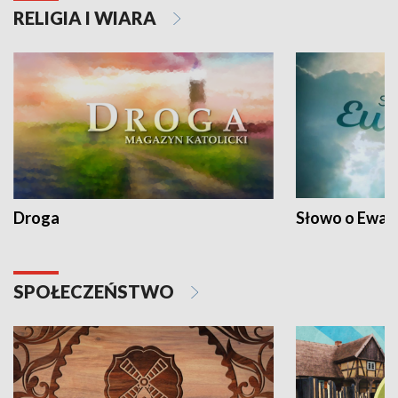
RELIGIA I WIARA
Droga
Słowo o Ewang
SPOŁECZEŃSTWO