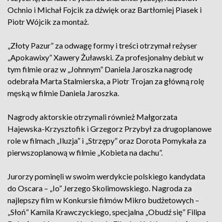
Ochnio i Michał Fojcik za dźwięk oraz Bartłomiej Piasek i
Piotr Wójcik za montaż.
„Złoty Pazur” za odwagę formy i treści otrzymał reżyser
„Apokawixy” Xawery Żuławski. Za profesjonalny debiut w
tym filmie oraz w „Johnnym” Daniela Jaroszka nagrodę
odebrała Marta Stalmierska, a Piotr Trojan za główną rolę
męską w filmie Daniela Jaroszka.
Nagrody aktorskie otrzymali również Małgorzata
Hajewska-Krzysztofik i Grzegorz Przybył za drugoplanowe
role w filmach „Iluzja” i „Strzępy” oraz Dorota Pomykała za
pierwszoplanową w filmie „Kobieta na dachu”.
Jurorzy pominęli w swoim werdykcie polskiego kandydata
do Oscara – „Io” Jerzego Skolimowskiego. Nagroda za
najlepszy film w Konkursie filmów Mikro budżetowych –
„Słoń” Kamila Krawczyckiego, specjalna „Obudź się” Filipa