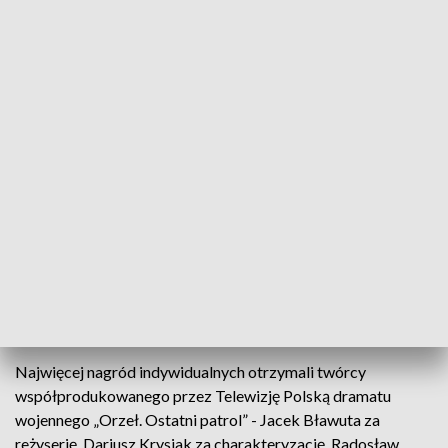
reżyserski „Córki dansingu”. Teraz otrzymała najważniejszą
statuetkę „Złote Lwy” za anglojęzyczny film „The Silent
Twins” - opartą na faktach historię o dwóch czarnoskórych
bliźniaczkach z Walii, które odmówiły kontaktu ze światem i
porozumiewały się wyłącznie ze sobą. Nagrody odebrali
również autorzy muzyki do tego filmu Marcin Macuk i
Zuzanna Wrońska oraz Jagna Dobesz za scenografię.
Drugą w hierarchii ważności nagrodę - Srebrne Lwy otrzymał
Michał Kwieciński za film „Filip” oparty na książce Leopolda
Tyrmanda. Nagrody indywidualne odebrali również Dariusz
Krysiak za charakteryzację i Michał Sobociński za zdjęcia do
„Filipa”. Nagrodzony statuetką Srebrnych Lwów jest
produkcją Telewizji Polskiej.
Najwięcej nagród indywidualnych otrzymali twórcy
współprodukowanego przez Telewizję Polską dramatu
wojennego „Orzeł. Ostatni patrol” - Jacek Bławuta za
reżyserię, Dariusz Krysiak za charakteryzację, Radosław