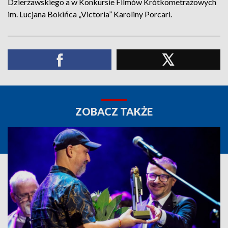
Dzierżawskiego a w Konkursie Filmów Krótkometrażowych
im. Lucjana Bokińca „Victoria” Karoliny Porcari.
ZOBACZ TAKŻE