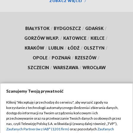
ZOBACZ WIĘCEJ
BIAŁYSTOK
/
BYDGOSZCZ
/
GDAŃSK
/
GORZÓW WLKP.
/
KATOWICE
/
KIELCE
/
KRAKÓW
/
LUBLIN
/
ŁÓDŹ
/
OLSZTYN
/
OPOLE
/
POZNAŃ
/
RZESZÓW
/
SZCZECIN
/
WARSZAWA
/
WROCŁAW
Szanujemy Twoją prywatność
Dołącz do nas:
Kliknij "Akceptuję i przechodzę do serwisu", aby wyrazić zgody na
korzystanie z technologii automatycznego śledzenia i zbierania danych,
TVP
dostęp do informacji na Twoim urządzeniu końcowym i ich
Abonament TVP
przechowywanie oraz na przetwarzanie Twoich danych osobowych przez
Regulamin TVP
nas, czyli Telewizję Polską S.A. w likwidacji (zwaną dalej również „TVP”),
Emisja w TVP
Polityka prywatności
Zaufanych Partnerów z IAB* (1201 firm)
oraz pozostałych
Zaufanych