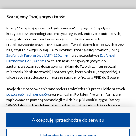
Szanujemy Twoją prywatność
Dołącz do nas:
Kliknij "Akceptuję i przechodzę do serwisu", aby wyrazić zgody na
korzystanie z technologii automatycznego śledzenia i zbierania danych,
TVP
dostęp do informacji na Twoim urządzeniu końcowym i ich
Abonament TVP
przechowywanie oraz na przetwarzanie Twoich danych osobowych przez
Regulamin TVP
nas, czyli Telewizję Polską S.A. w likwidacji (zwaną dalej również „TVP”),
Emisja w TVP
Zaufanych Partnerów z IAB* (1201 firm)
oraz pozostałych
Zaufanych
Polityka prywatności
Partnerów TVP (93 firm)
, w celach marketingowych (w tym do
Centrum informacji TVP
Moje zgody
zautomatyzowanego dopasowania reklam do Twoich zainteresowań i
mierzenia ich skuteczności) i pozostałych, które wskazujemy poniżej, a
Naziemna Telewizja Cyfrowa
Pomoc
także zgody na udostępnianie przez nas identyfikatora PPID do Google.
Sklep TVP
Biuro reklamy
Twoje dane osobowe zbierane podczas odwiedzania przez Ciebie naszych
Rada Programowa
poszczególnych serwisów
zwanych dalej „Portalem”, w tym informacje
Kontakt
zapisywane za pomocą technologii takich jak: pliki cookie, sygnalizatory
System NOS
WWW lub innych podobnych technologii umożliwiających świadczenie
dopasowanych i bezpiecznych usług, personalizację treści oraz reklam,
Informacje o nadawcy
Kanały
udostępnianie funkcji mediów społecznościowych oraz analizowanie
Akceptuję i przechodzę do serwisu
ruchu w Internecie.
Program dla prasy
©2026 Telewizja Polska S.A. w likwidacji
Biuro Reklamy
Twoje dane osobowe zbierane podczas odwiedzania przez Ciebie
Ustawienia zaawansowane