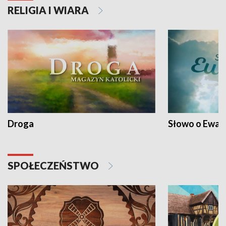
RELIGIA I WIARA
Droga
Słowo o Ewang
SPOŁECZEŃSTWO