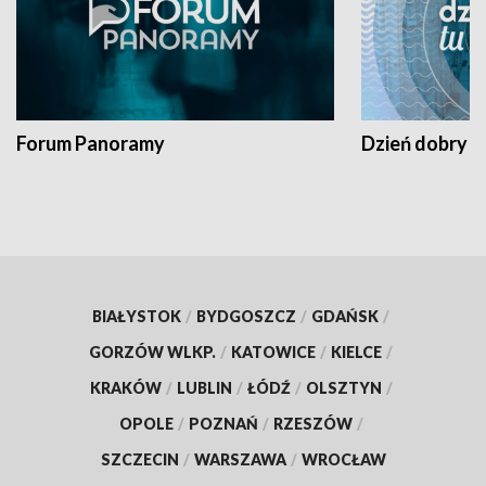
Forum Panoramy
Dzień dobry t
BIAŁYSTOK
/
BYDGOSZCZ
/
GDAŃSK
/
GORZÓW WLKP.
/
KATOWICE
/
KIELCE
/
KRAKÓW
/
LUBLIN
/
ŁÓDŹ
/
OLSZTYN
/
OPOLE
/
POZNAŃ
/
RZESZÓW
/
SZCZECIN
/
WARSZAWA
/
WROCŁAW