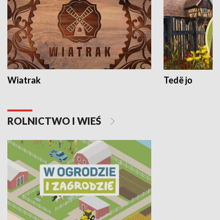
Wiatrak
Tedë jo
ROLNICTWO I WIEŚ