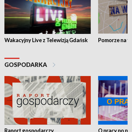
Wakacyjny Live z Telewizją Gdańsk
Pomorze na 
GOSPODARKA
Raport gospodarczy
O pracy po pr