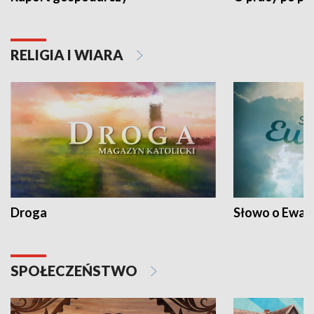
RELIGIA I WIARA
Droga
Słowo o Ewang
SPOŁECZEŃSTWO