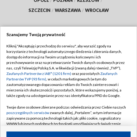
OPOLE
/
POZNAŃ
/
RZESZÓW
/
SZCZECIN
/
WARSZAWA
/
WROCŁAW
Szanujemy Twoją prywatność
Dołącz do nas:
Kliknij "Akceptuję i przechodzę do serwisu", aby wyrazić zgody na
korzystanie z technologii automatycznego śledzenia i zbierania danych,
TVP
dostęp do informacji na Twoim urządzeniu końcowym i ich
Abonament TVP
przechowywanie oraz na przetwarzanie Twoich danych osobowych przez
Regulamin TVP
nas, czyli Telewizję Polską S.A. w likwidacji (zwaną dalej również „TVP”),
Emisja w TVP
Zaufanych Partnerów z IAB* (1201 firm)
oraz pozostałych
Zaufanych
Polityka prywatności
Partnerów TVP (93 firm)
, w celach marketingowych (w tym do
Centrum informacji TVP
Moje zgody
zautomatyzowanego dopasowania reklam do Twoich zainteresowań i
mierzenia ich skuteczności) i pozostałych, które wskazujemy poniżej, a
Naziemna Telewizja Cyfrowa
Pomoc
także zgody na udostępnianie przez nas identyfikatora PPID do Google.
Sklep TVP
Biuro reklamy
Twoje dane osobowe zbierane podczas odwiedzania przez Ciebie naszych
Rada Programowa
poszczególnych serwisów
zwanych dalej „Portalem”, w tym informacje
Kontakt
zapisywane za pomocą technologii takich jak: pliki cookie, sygnalizatory
System NOS
WWW lub innych podobnych technologii umożliwiających świadczenie
dopasowanych i bezpiecznych usług, personalizację treści oraz reklam,
Informacje o nadawcy
Kanały
udostępnianie funkcji mediów społecznościowych oraz analizowanie