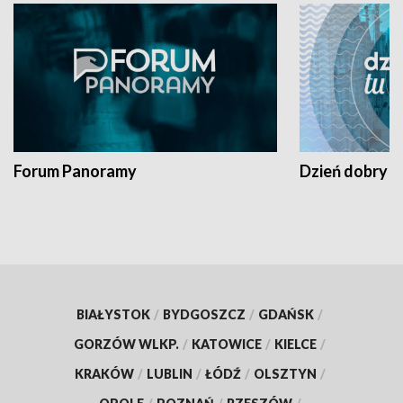
Forum Panoramy
Dzień dobry t
BIAŁYSTOK
/
BYDGOSZCZ
/
GDAŃSK
/
GORZÓW WLKP.
/
KATOWICE
/
KIELCE
/
KRAKÓW
/
LUBLIN
/
ŁÓDŹ
/
OLSZTYN
/