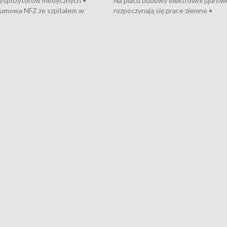
dyspozytorów medycznych •
Na placu budowy elektrowni jądrow
umowa NFZ ze szpitalem w
rozpoczynają się prace ziemne •
• Otwarto Morski Terminal
Podpisano umowę na budowę obwo
nkowy • Budowa morskiej farmy
Starogardu Gdańskiego • Za kilka dn
 • Korki na gdańskich Stogach •
wodowanie ORP „Wicher” • 18 mili
czne zachowania na torach •
złotych na inwestycje w szkołach w
nowych „trajtków” dla Gdyni
i Wejherowie • Nowy sprzęt
kardiologiczny dla Puckiego Szpitala
Pomorzu znów rekordowe upały