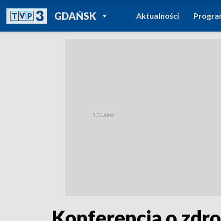
POWRÓT DO
GDAŃSK
Aktualności
Progr
TVP REGIONY
Konferencja o zdro