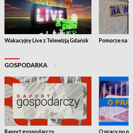
Wakacyjny Live z Telewizją Gdańsk
Pomorze na 
GOSPODARKA
Raport gospodarczy
O pracy po pr