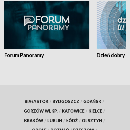
Forum Panoramy
Dzień dobry t
BIAŁYSTOK
/
BYDGOSZCZ
/
GDAŃSK
/
GORZÓW WLKP.
/
KATOWICE
/
KIELCE
/
KRAKÓW
/
LUBLIN
/
ŁÓDŹ
/
OLSZTYN
/