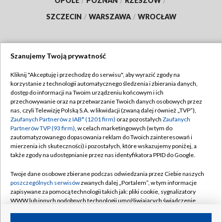
OPOLE
/
POZNAŃ
/
RZESZÓW
/
SZCZECIN
/
WARSZAWA
/
WROCŁAW
Szanujemy Twoją prywatność
Dołącz do nas:
Kliknij "Akceptuję i przechodzę do serwisu", aby wyrazić zgody na
korzystanie z technologii automatycznego śledzenia i zbierania danych,
TVP
dostęp do informacji na Twoim urządzeniu końcowym i ich
Abonament TVP
przechowywanie oraz na przetwarzanie Twoich danych osobowych przez
Regulamin TVP
nas, czyli Telewizję Polską S.A. w likwidacji (zwaną dalej również „TVP”),
Emisja w TVP
Zaufanych Partnerów z IAB* (1201 firm)
oraz pozostałych
Zaufanych
Polityka prywatności
Partnerów TVP (93 firm)
, w celach marketingowych (w tym do
Centrum informacji TVP
Moje zgody
zautomatyzowanego dopasowania reklam do Twoich zainteresowań i
mierzenia ich skuteczności) i pozostałych, które wskazujemy poniżej, a
Naziemna Telewizja Cyfrowa
Pomoc
także zgody na udostępnianie przez nas identyfikatora PPID do Google.
Sklep TVP
Biuro reklamy
Twoje dane osobowe zbierane podczas odwiedzania przez Ciebie naszych
Rada Programowa
poszczególnych serwisów
zwanych dalej „Portalem”, w tym informacje
Kontakt
zapisywane za pomocą technologii takich jak: pliki cookie, sygnalizatory
System NOS
WWW lub innych podobnych technologii umożliwiających świadczenie
dopasowanych i bezpiecznych usług, personalizację treści oraz reklam,
Informacje o nadawcy
Kanały
udostępnianie funkcji mediów społecznościowych oraz analizowanie