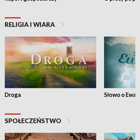
RELIGIA I WIARA
Droga
Słowo o Ewang
SPOŁECZEŃSTWO