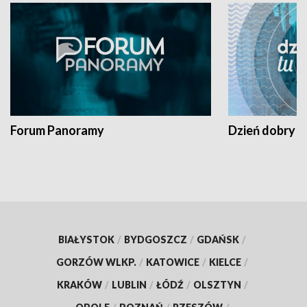
Forum Panoramy
Dzień dobry t
BIAŁYSTOK
/
BYDGOSZCZ
/
GDAŃSK
/
GORZÓW WLKP.
/
KATOWICE
/
KIELCE
/
KRAKÓW
/
LUBLIN
/
ŁÓDŹ
/
OLSZTYN
/