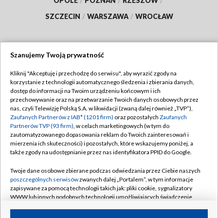
OPOLE
/
POZNAŃ
/
RZESZÓW
/
SZCZECIN
/
WARSZAWA
/
WROCŁAW
Szanujemy Twoją prywatność
Dołącz do nas:
Kliknij "Akceptuję i przechodzę do serwisu", aby wyrazić zgody na
korzystanie z technologii automatycznego śledzenia i zbierania danych,
TVP
dostęp do informacji na Twoim urządzeniu końcowym i ich
Abonament TVP
przechowywanie oraz na przetwarzanie Twoich danych osobowych przez
Regulamin TVP
nas, czyli Telewizję Polską S.A. w likwidacji (zwaną dalej również „TVP”),
Emisja w TVP
Zaufanych Partnerów z IAB* (1201 firm)
oraz pozostałych
Zaufanych
Polityka prywatności
Partnerów TVP (93 firm)
, w celach marketingowych (w tym do
Centrum informacji TVP
Moje zgody
zautomatyzowanego dopasowania reklam do Twoich zainteresowań i
mierzenia ich skuteczności) i pozostałych, które wskazujemy poniżej, a
Naziemna Telewizja Cyfrowa
Pomoc
także zgody na udostępnianie przez nas identyfikatora PPID do Google.
Sklep TVP
Biuro reklamy
Twoje dane osobowe zbierane podczas odwiedzania przez Ciebie naszych
Rada Programowa
poszczególnych serwisów
zwanych dalej „Portalem”, w tym informacje
Kontakt
zapisywane za pomocą technologii takich jak: pliki cookie, sygnalizatory
System NOS
WWW lub innych podobnych technologii umożliwiających świadczenie
dopasowanych i bezpiecznych usług, personalizację treści oraz reklam,
Informacje o nadawcy
Kanały
udostępnianie funkcji mediów społecznościowych oraz analizowanie