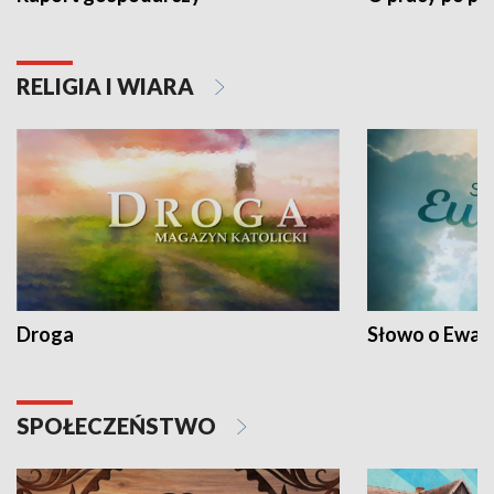
RELIGIA I WIARA
Droga
Słowo o Ewang
SPOŁECZEŃSTWO