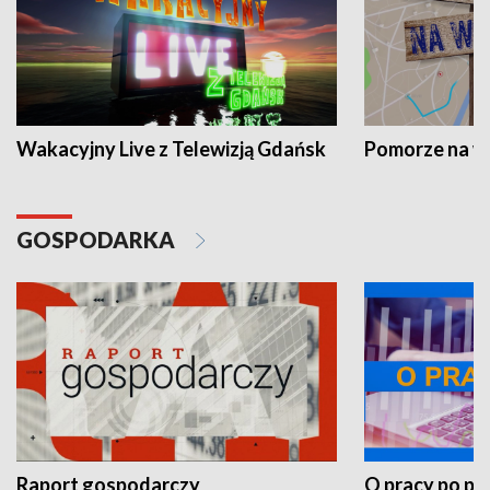
Wakacyjny Live z Telewizją Gdańsk
Pomorze na 
GOSPODARKA
Raport gospodarczy
O pracy po pr