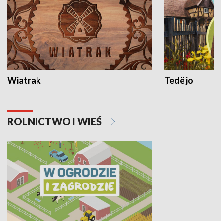
Wiatrak
Tedë jo
ROLNICTWO I WIEŚ