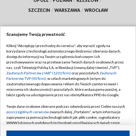
OPOLE
/
POZNAŃ
/
RZESZÓW
/
SZCZECIN
/
WARSZAWA
/
WROCŁAW
Szanujemy Twoją prywatność
Dołącz do nas:
Kliknij "Akceptuję i przechodzę do serwisu", aby wyrazić zgody na
korzystanie z technologii automatycznego śledzenia i zbierania danych,
TVP
dostęp do informacji na Twoim urządzeniu końcowym i ich
Abonament TVP
przechowywanie oraz na przetwarzanie Twoich danych osobowych przez
Regulamin TVP
nas, czyli Telewizję Polską S.A. w likwidacji (zwaną dalej również „TVP”),
Emisja w TVP
Zaufanych Partnerów z IAB* (1201 firm)
oraz pozostałych
Zaufanych
Polityka prywatności
Partnerów TVP (93 firm)
, w celach marketingowych (w tym do
Centrum informacji TVP
Moje zgody
zautomatyzowanego dopasowania reklam do Twoich zainteresowań i
mierzenia ich skuteczności) i pozostałych, które wskazujemy poniżej, a
Naziemna Telewizja Cyfrowa
Pomoc
także zgody na udostępnianie przez nas identyfikatora PPID do Google.
Sklep TVP
Biuro reklamy
Twoje dane osobowe zbierane podczas odwiedzania przez Ciebie naszych
Rada Programowa
poszczególnych serwisów
zwanych dalej „Portalem”, w tym informacje
Kontakt
zapisywane za pomocą technologii takich jak: pliki cookie, sygnalizatory
System NOS
WWW lub innych podobnych technologii umożliwiających świadczenie
dopasowanych i bezpiecznych usług, personalizację treści oraz reklam,
Informacje o nadawcy
Kanały
udostępnianie funkcji mediów społecznościowych oraz analizowanie