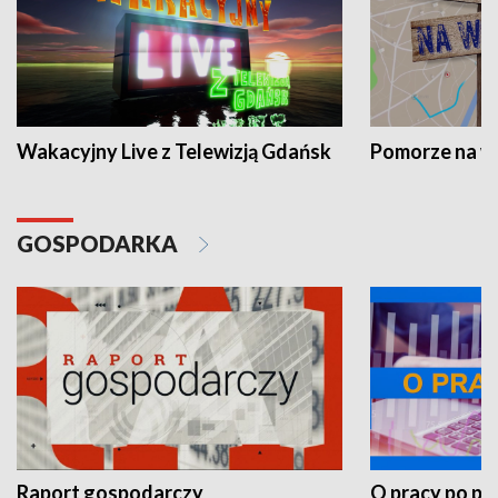
Wakacyjny Live z Telewizją Gdańsk
Pomorze na 
GOSPODARKA
Raport gospodarczy
O pracy po pr