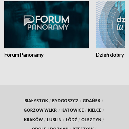
Forum Panoramy
Dzień dobry t
BIAŁYSTOK
/
BYDGOSZCZ
/
GDAŃSK
/
GORZÓW WLKP.
/
KATOWICE
/
KIELCE
/
KRAKÓW
/
LUBLIN
/
ŁÓDŹ
/
OLSZTYN
/