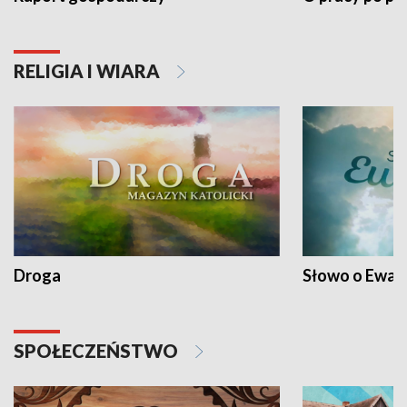
RELIGIA I WIARA
Droga
Słowo o Ewang
SPOŁECZEŃSTWO