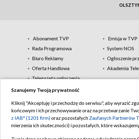
OLSZTY
Abonament TVP
Emisja w TVP
Rada Programowa
System NOS
Biuro Reklamy
Ogłoszenie pr
Oferta Handlowa
Akademia Tele
Telegazeta ogłoszenia
Szanujemy Twoją prywatność
Regulamin TVP
Kliknij "Akceptuję i przechodzę do serwisu", aby wyrazić zg
końcowym i ich przechowywanie oraz na przetwarzanie Twoich
z IAB* (1201 firm)
oraz pozostałych
Zaufanych Partnerów T
mierzenia ich skuteczności) i pozostałych, które wskazujemy
Twoje dane osobowe zbierane podczas odwiedzania przez 