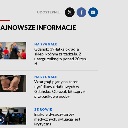
UDOSTĘPNIJ:
AJNOWSZE INFORMACJE
NA SYGNALE
Gdańsk: 39-latka okradła
sklep, którym zarządzała. Z
utargu zniknęło ponad 20 tys.
zł
NA SYGNALE
Wtargnął pijany na teren
ogródków działkowych w
Gdańsku. Obrażał, bił i...gryzł
przypadkowe osoby
ZDROWIE
Brakuje dyspozytorów
medycznych, sytuacja jest
krytyczna