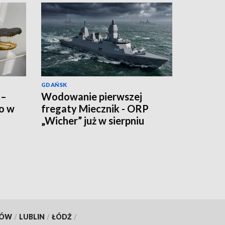
GDAŃSK
 –
Wodowanie pierwszej
ko w
fregaty Miecznik - ORP
„Wicher” już w sierpniu
KÓW
/
LUBLIN
/
ŁÓDŹ
/