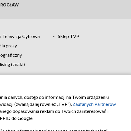
ROCŁAW
 Telewizja Cyfrowa
Sklep TVP
la prasy
tograficzny
sing (znaki)
klamy
Kontakt
rania danych, dostęp do informacji na Twoim urządzeniu
idacji (zwaną dalej również „TVP”),
Zaufanych Partnerów
anego dopasowania reklam do Twoich zainteresowań i
a PPID do Google.
”, w tym informacje zapisywane za pomocą technologii