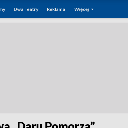
amy
Dwa Teatry
Reklama
Więcej
twa „Daru Pomorza”