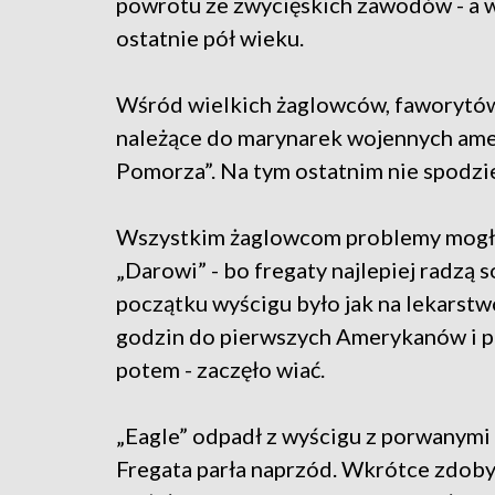
powrotu ze zwycięskich zawodów - a wi
ostatnie pół wieku.
Wśród wielkich żaglowców, faworytów r
należące do marynarek wojennych amery
Pomorza”. Na tym ostatnim nie spodzi
Wszystkim żaglowcom problemy mogła
„Darowi” - bo fregaty najlepiej radzą 
początku wyścigu było jak na lekarstwo
godzin do pierwszych Amerykanów i p
potem - zaczęło wiać.
„Eagle” odpadł z wyścigu z porwanymi ż
Fregata parła naprzód. Wkrótce zdoby