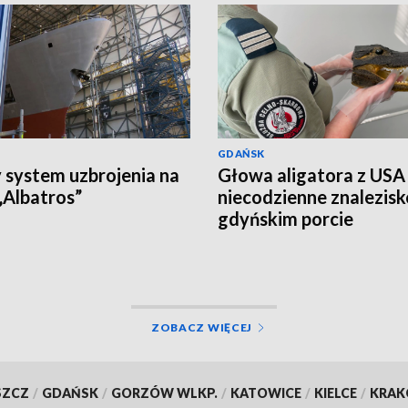
GDAŃSK
system uzbrojenia na
Głowa aligatora z USA
Albatros”
niecodzienne znalezis
gdyńskim porcie
ZOBACZ WIĘCEJ
SZCZ
/
GDAŃSK
/
GORZÓW WLKP.
/
KATOWICE
/
KIELCE
/
KRA