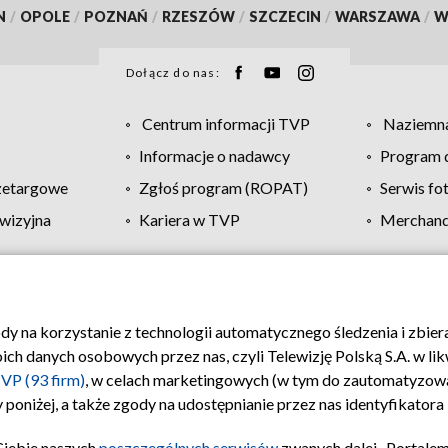
N
/
OPOLE
/
POZNAŃ
/
RZESZÓW
/
SZCZECIN
/
WARSZAWA
/
W
Dołącz do nas:
Centrum informacji TVP
Naziemna
Informacje o nadawcy
Program d
zetargowe
Zgłoś program (ROPAT)
Serwis fo
wizyjna
Kariera w TVP
Merchandi
Polityka prywatności
Moje zgody
Pomoc
Biuro re
ody na korzystanie z technologii automatycznego śledzenia i zbie
 danych osobowych przez nas, czyli Telewizję Polską S.A. w likw
VP (93 firm)
, w celach marketingowych (w tym do zautomatyzow
 poniżej, a także zgody na udostępnianie przez nas identyfikator
Ciebie naszych
poszczególnych serwisów
zwanych dalej „Portalem