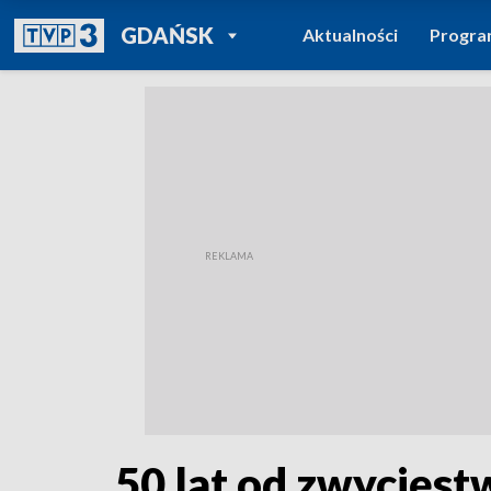
POWRÓT DO
GDAŃSK
Aktualności
Progr
TVP REGIONY
50 lat od zwycięs