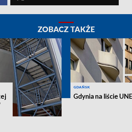
ZOBACZ TAKŻE
GDAŃSK
ej
Gdynia na liście UNE
P