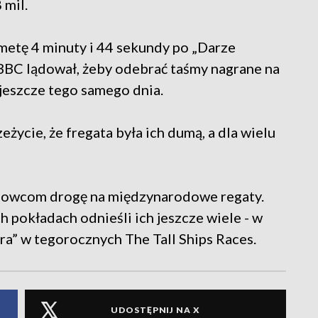
 mil.
 metę 4 minuty i 44 sekundy po „Darze
 BBC lądował, żeby odebrać taśmy nagrane na
jeszcze tego samego dnia.
życie, że fregata była ich dumą, a dla wielu
lowcom drogę na międzynarodowe regaty.
h pokładach odnieśli ich jeszcze wiele - w
ra” w tegorocznych The Tall Ships Races.
UDOSTĘPNIJ NA X