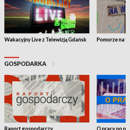
Wakacyjny Live z Telewizją Gdańsk
Pomorze na 
GOSPODARKA
Raport gospodarczy
O pracy po pr