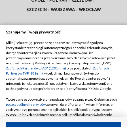
OPOLE
/
POZNAŃ
/
RZESZÓW
/
SZCZECIN
/
WARSZAWA
/
WROCŁAW
Szanujemy Twoją prywatność
Dołącz do nas:
Kliknij "Akceptuję i przechodzę do serwisu", aby wyrazić zgody na
korzystanie z technologii automatycznego śledzenia i zbierania danych,
TVP
dostęp do informacji na Twoim urządzeniu końcowym i ich
Abonament TVP
przechowywanie oraz na przetwarzanie Twoich danych osobowych przez
Regulamin TVP
nas, czyli Telewizję Polską S.A. w likwidacji (zwaną dalej również „TVP”),
Emisja w TVP
Zaufanych Partnerów z IAB* (1201 firm)
oraz pozostałych
Zaufanych
Polityka prywatności
Partnerów TVP (93 firm)
, w celach marketingowych (w tym do
Centrum informacji TVP
Moje zgody
zautomatyzowanego dopasowania reklam do Twoich zainteresowań i
mierzenia ich skuteczności) i pozostałych, które wskazujemy poniżej, a
Naziemna Telewizja Cyfrowa
Pomoc
także zgody na udostępnianie przez nas identyfikatora PPID do Google.
Sklep TVP
Biuro reklamy
Twoje dane osobowe zbierane podczas odwiedzania przez Ciebie naszych
Rada Programowa
poszczególnych serwisów
zwanych dalej „Portalem”, w tym informacje
Kontakt
zapisywane za pomocą technologii takich jak: pliki cookie, sygnalizatory
System NOS
WWW lub innych podobnych technologii umożliwiających świadczenie
dopasowanych i bezpiecznych usług, personalizację treści oraz reklam,
Informacje o nadawcy
Kanały
udostępnianie funkcji mediów społecznościowych oraz analizowanie