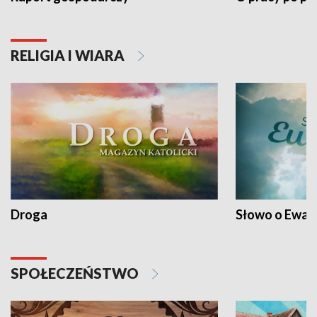
RELIGIA I WIARA
Droga
Słowo o Ewang
SPOŁECZEŃSTWO