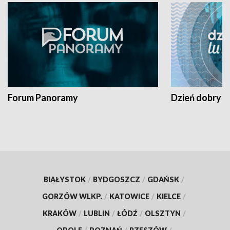
Forum Panoramy
Dzień dobry t
BIAŁYSTOK
/
BYDGOSZCZ
/
GDAŃSK
/
GORZÓW WLKP.
/
KATOWICE
/
KIELCE
/
KRAKÓW
/
LUBLIN
/
ŁÓDŹ
/
OLSZTYN
/