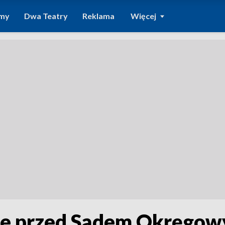
amy
Dwa Teatry
Reklama
Więcej
ie przed Sądem Okręgo