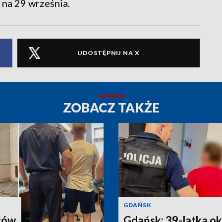
na 29 września.
UDOSTĘPNIJ NA X
ZOBACZ TAKŻE
GDAŃSK
ców
Gdańsk: 39-latka ok