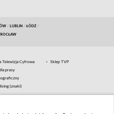
KÓW
/
LUBLIN
/
ŁÓDŹ
/
ROCŁAW
 Telewizja Cyfrowa
Sklep TVP
la prasy
tograficzny
sing (znaki)
klamy
Kontakt