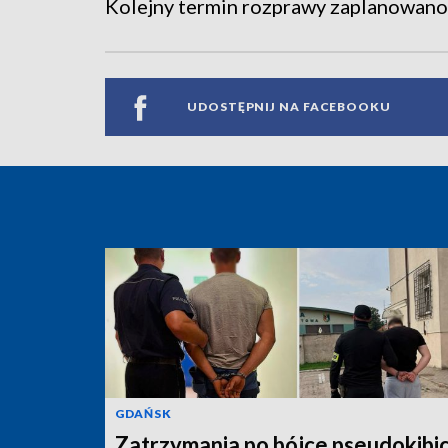
Kolejny termin rozprawy zaplanowano 
UDOSTĘPNIJ NA FACEBOOKU
GDAŃSK
Zatrzymania po bójce pseudokibi