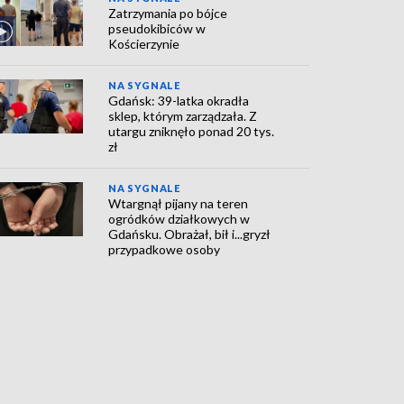
Zatrzymania po bójce
pseudokibiców w
Kościerzynie
NA SYGNALE
Gdańsk: 39-latka okradła
sklep, którym zarządzała. Z
utargu zniknęło ponad 20 tys.
zł
NA SYGNALE
Wtargnął pijany na teren
ogródków działkowych w
Gdańsku. Obrażał, bił i...gryzł
przypadkowe osoby