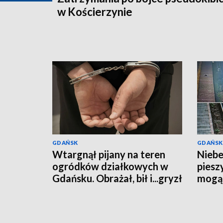
w Kościerzynie
GDAŃSK
GDAŃSK
Wtargnął pijany na teren
Niebe
ogródków działkowych w
piesz
Gdańsku. Obrażał, bił i...gryzł
mogą 
przypadkowe osoby