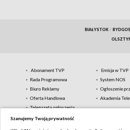
BIAŁYSTOK
/
BYDGO
OLSZTY
Abonament TVP
Emisja w TVP
Rada Programowa
System NOS
Biuro Reklamy
Ogłoszenie pr
Oferta Handlowa
Akademia Tele
Telegazeta ogłoszenia
Szanujemy Twoją prywatność
Regulamin TVP