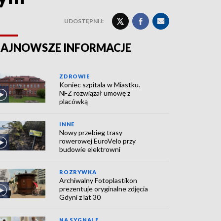
UDOSTĘPNIJ:
AJNOWSZE INFORMACJE
ZDROWIE
Koniec szpitala w Miastku.
NFZ rozwiązał umowę z
placówką
INNE
Nowy przebieg trasy
rowerowej EuroVelo przy
budowie elektrowni
ROZRYWKA
Archiwalny Fotoplastikon
prezentuje oryginalne zdjęcia
Gdyni z lat 30
NA SYGNALE