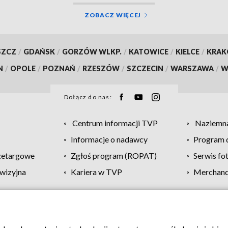
ZOBACZ WIĘCEJ
SZCZ
/
GDAŃSK
/
GORZÓW WLKP.
/
KATOWICE
/
KIELCE
/
KRA
N
/
OPOLE
/
POZNAŃ
/
RZESZÓW
/
SZCZECIN
/
WARSZAWA
/
W
Dołącz do nas:
Centrum informacji TVP
Naziemna
Informacje o nadawcy
Program d
zetargowe
Zgłoś program (ROPAT)
Serwis fo
wizyjna
Kariera w TVP
Merchandi
Polityka prywatności
Moje zgody
Pomoc
Biuro re