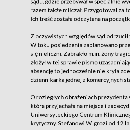
sądu, gdzie przebywał w specjalnie wy
razem także milczał. Przygotował za t
Ich treść została odczytana na począt
Z oczywistych względów sąd odrzucił 
W toku posiedzenia zaplanowano przes
się nieliczni. Zabrakło m.in. żony tra
złożył w tej sprawie pismo uzasadniaj
absencję to jednocześnie nie kryła z
dziennikarka jednej z komercyjnych sta
O rozległych obrażeniach prezydenta 
która przyjechała na miejsce i zadecy
Uniwersyteckiego Centrum Klinicznego.
krytyczny. Stefanowi W. grozi od 12 l