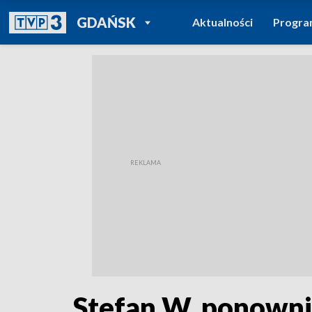
POWRÓT DO
GDAŃSK
Aktualności
Progr
TVP REGIONY
Stefan W. ponown