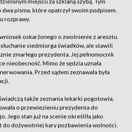
dzielonym miejscu za szklaną szybą. Tym
o dwa pisma, które opatrzył swoim podpisem.
ku rozprawy.
wniosek oskarżonego o zwolnienie z aresztu.
łuchanie siedmiorga świadków, ale stawili
gicznie zmarłego prezydenta. Jej pełnomocnik
ące nieobecność. Mimo że sędzia uznała
denerwowania. Przed sądem zeznawała była
cji.
świadczą także zeznania lekarki pogotowia,
dowała o przewiezieniu prezydenta do
 Jego stan już na scenie określiła jako
at do dożywotniej kary pozbawienia wolności.