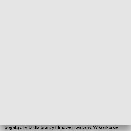
Święto polskiego filmu 12-17 września
Za niespełna tydzień w Gdyni inauguracja Festiwalu
Polskich Filmów Fabularnych. Czterdziesta siódma
edycja imprezy zapowiada się bardzo bogato.
Będzie rekordowa liczba filmów w konkursach i
wiele wydarzeń towarzyszących. O szczegółach
festiwalowego programu organizatorzy
poinformowali na konferencji prasowej.
Po pandemicznych zawirowaniach Festiwal Polskich Filmów
Fabularnych powraca do pełnej formuły i z wyjątkowo
bogatą ofertą dla branży filmowej i widzów. W konkursie