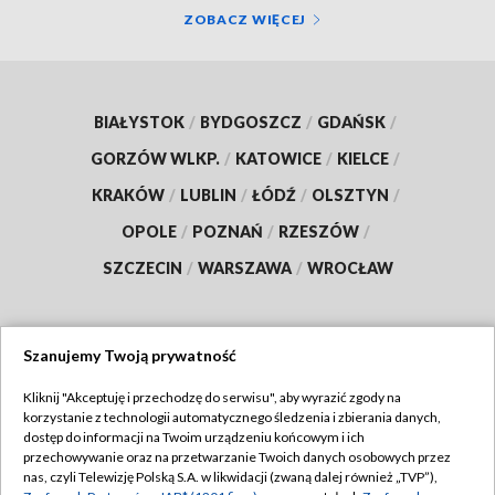
ZOBACZ WIĘCEJ
BIAŁYSTOK
/
BYDGOSZCZ
/
GDAŃSK
/
GORZÓW WLKP.
/
KATOWICE
/
KIELCE
/
KRAKÓW
/
LUBLIN
/
ŁÓDŹ
/
OLSZTYN
/
OPOLE
/
POZNAŃ
/
RZESZÓW
/
SZCZECIN
/
WARSZAWA
/
WROCŁAW
Szanujemy Twoją prywatność
Dołącz do nas:
Kliknij "Akceptuję i przechodzę do serwisu", aby wyrazić zgody na
korzystanie z technologii automatycznego śledzenia i zbierania danych,
TVP
dostęp do informacji na Twoim urządzeniu końcowym i ich
Abonament TVP
przechowywanie oraz na przetwarzanie Twoich danych osobowych przez
Regulamin TVP
nas, czyli Telewizję Polską S.A. w likwidacji (zwaną dalej również „TVP”),
Emisja w TVP