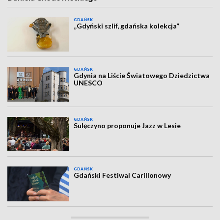
GDAŃSK
„Gdyński szlif, gdańska kolekcja”
GDAŃSK
Gdynia na Liście Światowego Dziedzictwa
UNESCO
GDAŃSK
Sulęczyno proponuje Jazz w Lesie
GDAŃSK
Gdański Festiwal Carillonowy