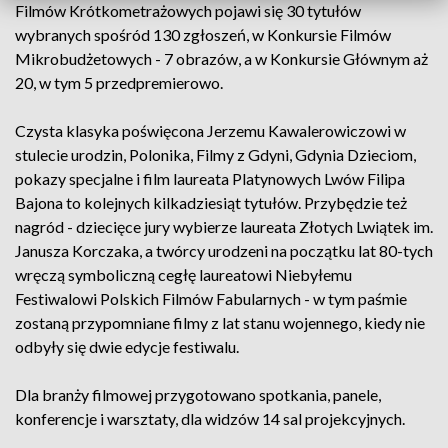
Filmów Krótkometrażowych pojawi się 30 tytułów
wybranych spośród 130 zgłoszeń, w Konkursie Filmów
Mikrobudżetowych - 7 obrazów, a w Konkursie Głównym aż
20, w tym 5 przedpremierowo.
Czysta klasyka poświęcona Jerzemu Kawalerowiczowi w
stulecie urodzin, Polonika, Filmy z Gdyni, Gdynia Dzieciom,
pokazy specjalne i film laureata Platynowych Lwów Filipa
Bajona to kolejnych kilkadziesiąt tytułów. Przybędzie też
nagród - dziecięce jury wybierze laureata Złotych Lwiątek im.
Janusza Korczaka, a twórcy urodzeni na początku lat 80-tych
wręczą symboliczną cegłę laureatowi Niebyłemu
Festiwalowi Polskich Filmów Fabularnych - w tym paśmie
zostaną przypomniane filmy z lat stanu wojennego, kiedy nie
odbyły się dwie edycje festiwalu.
Dla branży filmowej przygotowano spotkania, panele,
konferencje i warsztaty, dla widzów 14 sal projekcyjnych.