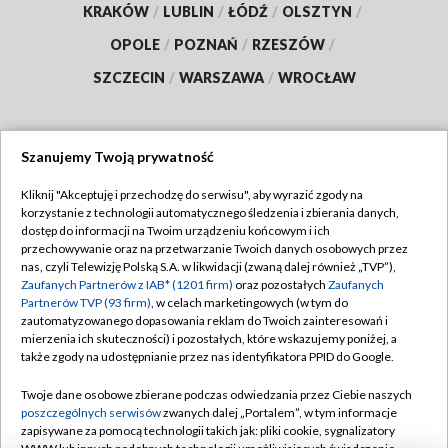
KRAKÓW
/
LUBLIN
/
ŁÓDŹ
/
OLSZTYN
/
OPOLE
/
POZNAŃ
/
RZESZÓW
/
SZCZECIN
/
WARSZAWA
/
WROCŁAW
Szanujemy Twoją prywatność
Dołącz do nas:
Kliknij "Akceptuję i przechodzę do serwisu", aby wyrazić zgody na
korzystanie z technologii automatycznego śledzenia i zbierania danych,
TVP
dostęp do informacji na Twoim urządzeniu końcowym i ich
Abonament TVP
przechowywanie oraz na przetwarzanie Twoich danych osobowych przez
Regulamin TVP
nas, czyli Telewizję Polską S.A. w likwidacji (zwaną dalej również „TVP”),
Emisja w TVP
Zaufanych Partnerów z IAB* (1201 firm)
oraz pozostałych
Zaufanych
Polityka prywatności
Partnerów TVP (93 firm)
, w celach marketingowych (w tym do
Centrum informacji TVP
Moje zgody
zautomatyzowanego dopasowania reklam do Twoich zainteresowań i
mierzenia ich skuteczności) i pozostałych, które wskazujemy poniżej, a
Naziemna Telewizja Cyfrowa
Pomoc
także zgody na udostępnianie przez nas identyfikatora PPID do Google.
Sklep TVP
Biuro reklamy
Twoje dane osobowe zbierane podczas odwiedzania przez Ciebie naszych
Rada Programowa
poszczególnych serwisów
zwanych dalej „Portalem”, w tym informacje
Kontakt
zapisywane za pomocą technologii takich jak: pliki cookie, sygnalizatory
System NOS