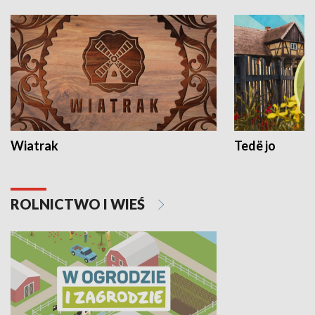
Wiatrak
Tedë jo
ROLNICTWO I WIEŚ