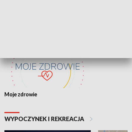
Lekcje obywatelskie
Epitafia Piaśn
ZDROWIE I NAUKA
Moje zdrowie
WYPOCZYNEK I REKREACJA