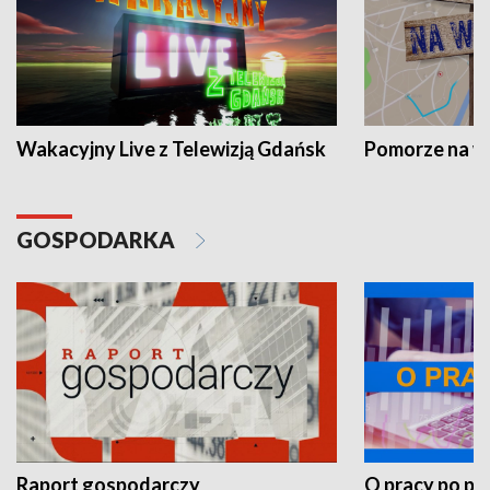
Wakacyjny Live z Telewizją Gdańsk
Pomorze na 
GOSPODARKA
Raport gospodarczy
O pracy po pr