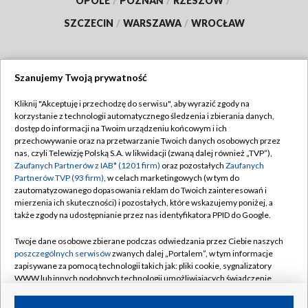
OPOLE
/
POZNAŃ
/
RZESZÓW
/
SZCZECIN
/
WARSZAWA
/
WROCŁAW
Szanujemy Twoją prywatność
Dołącz do nas:
Kliknij "Akceptuję i przechodzę do serwisu", aby wyrazić zgody na
korzystanie z technologii automatycznego śledzenia i zbierania danych,
TVP
dostęp do informacji na Twoim urządzeniu końcowym i ich
Abonament TVP
przechowywanie oraz na przetwarzanie Twoich danych osobowych przez
Regulamin TVP
nas, czyli Telewizję Polską S.A. w likwidacji (zwaną dalej również „TVP”),
Emisja w TVP
Zaufanych Partnerów z IAB* (1201 firm)
oraz pozostałych
Zaufanych
Polityka prywatności
Partnerów TVP (93 firm)
, w celach marketingowych (w tym do
Centrum informacji TVP
Moje zgody
zautomatyzowanego dopasowania reklam do Twoich zainteresowań i
mierzenia ich skuteczności) i pozostałych, które wskazujemy poniżej, a
Naziemna Telewizja Cyfrowa
Pomoc
także zgody na udostępnianie przez nas identyfikatora PPID do Google.
Sklep TVP
Biuro reklamy
Twoje dane osobowe zbierane podczas odwiedzania przez Ciebie naszych
Rada Programowa
poszczególnych serwisów
zwanych dalej „Portalem”, w tym informacje
Kontakt
zapisywane za pomocą technologii takich jak: pliki cookie, sygnalizatory
System NOS
WWW lub innych podobnych technologii umożliwiających świadczenie
dopasowanych i bezpiecznych usług, personalizację treści oraz reklam,
Informacje o nadawcy
Kanały
udostępnianie funkcji mediów społecznościowych oraz analizowanie