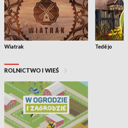
Wiatrak
Tedë jo
ROLNICTWO I WIEŚ