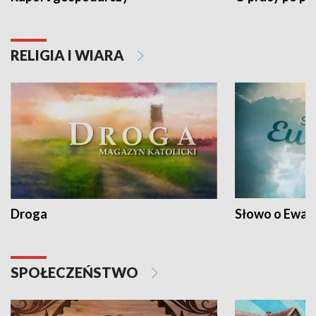
RELIGIA I WIARA
Droga
Słowo o Ewang
SPOŁECZEŃSTWO