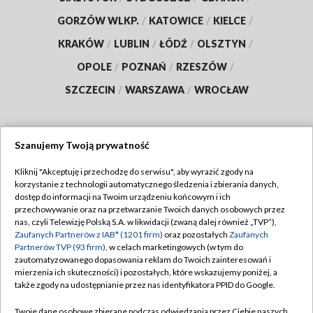
GORZÓW WLKP.
/
KATOWICE
/
KIELCE
/
KRAKÓW
/
LUBLIN
/
ŁÓDŹ
/
OLSZTYN
/
OPOLE
/
POZNAŃ
/
RZESZÓW
/
SZCZECIN
/
WARSZAWA
/
WROCŁAW
Szanujemy Twoją prywatność
Dołącz do nas:
Kliknij "Akceptuję i przechodzę do serwisu", aby wyrazić zgody na
korzystanie z technologii automatycznego śledzenia i zbierania danych,
TVP
dostęp do informacji na Twoim urządzeniu końcowym i ich
Abonament TVP
przechowywanie oraz na przetwarzanie Twoich danych osobowych przez
Regulamin TVP
nas, czyli Telewizję Polską S.A. w likwidacji (zwaną dalej również „TVP”),
Emisja w TVP
Polityka prywatności
Zaufanych Partnerów z IAB* (1201 firm)
oraz pozostałych
Zaufanych
Partnerów TVP (93 firm)
, w celach marketingowych (w tym do
Centrum informacji TVP
Moje zgody
zautomatyzowanego dopasowania reklam do Twoich zainteresowań i
mierzenia ich skuteczności) i pozostałych, które wskazujemy poniżej, a
Naziemna Telewizja Cyfrowa
Pomoc
także zgody na udostępnianie przez nas identyfikatora PPID do Google.
Sklep TVP
Biuro reklamy
Twoje dane osobowe zbierane podczas odwiedzania przez Ciebie naszych