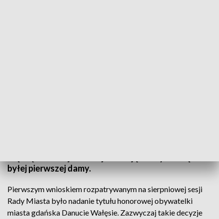
Burzliwa sesja Rady Miasta Gdańska
Gdańska Rada Miasta przyjęła wniosek o nadanie
tytułu honorowej obywatelki miasta gdańska
Danucie Wałęsie, żonie byłego prezydenta Lecha
Wałęsy. Nie obyło się bez kontrowersji -
głosowanie nie było jednomyślne opozycja i
rządząca koalicja inaczej oceniają kandydaturę
byłej pierwszej damy.
Pierwszym wnioskiem rozpatrywanym na sierpniowej sesji
Rady Miasta było nadanie tytułu honorowej obywatelki
miasta gdańska Danucie Wałęsie. Zazwyczaj takie decyzje