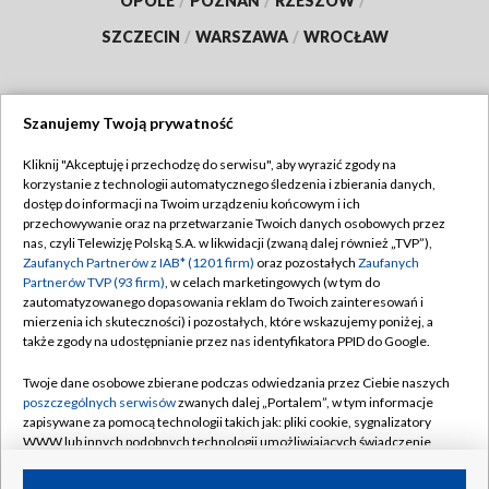
OPOLE
/
POZNAŃ
/
RZESZÓW
/
SZCZECIN
/
WARSZAWA
/
WROCŁAW
Szanujemy Twoją prywatność
Dołącz do nas:
Kliknij "Akceptuję i przechodzę do serwisu", aby wyrazić zgody na
korzystanie z technologii automatycznego śledzenia i zbierania danych,
TVP
dostęp do informacji na Twoim urządzeniu końcowym i ich
Abonament TVP
przechowywanie oraz na przetwarzanie Twoich danych osobowych przez
Regulamin TVP
nas, czyli Telewizję Polską S.A. w likwidacji (zwaną dalej również „TVP”),
Emisja w TVP
Zaufanych Partnerów z IAB* (1201 firm)
oraz pozostałych
Zaufanych
Polityka prywatności
Partnerów TVP (93 firm)
, w celach marketingowych (w tym do
Centrum informacji TVP
Moje zgody
zautomatyzowanego dopasowania reklam do Twoich zainteresowań i
mierzenia ich skuteczności) i pozostałych, które wskazujemy poniżej, a
Naziemna Telewizja Cyfrowa
Pomoc
także zgody na udostępnianie przez nas identyfikatora PPID do Google.
Sklep TVP
Biuro reklamy
Twoje dane osobowe zbierane podczas odwiedzania przez Ciebie naszych
Rada Programowa
poszczególnych serwisów
zwanych dalej „Portalem”, w tym informacje
Kontakt
zapisywane za pomocą technologii takich jak: pliki cookie, sygnalizatory
System NOS
WWW lub innych podobnych technologii umożliwiających świadczenie
dopasowanych i bezpiecznych usług, personalizację treści oraz reklam,
Informacje o nadawcy
Kanały
udostępnianie funkcji mediów społecznościowych oraz analizowanie