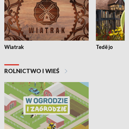
Wiatrak
Tedë jo
ROLNICTWO I WIEŚ