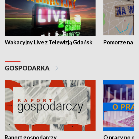
Wakacyjny Live z Telewizją Gdańsk
Pomorze na 
GOSPODARKA
Raport gospodarczy
O pracy po pr