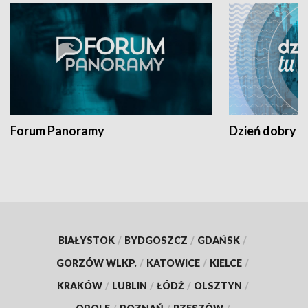
Forum Panoramy
Dzień dobry t
BIAŁYSTOK
/
BYDGOSZCZ
/
GDAŃSK
/
GORZÓW WLKP.
/
KATOWICE
/
KIELCE
/
KRAKÓW
/
LUBLIN
/
ŁÓDŹ
/
OLSZTYN
/