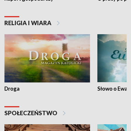
RELIGIA I WIARA
Droga
Słowo o Ewang
SPOŁECZEŃSTWO