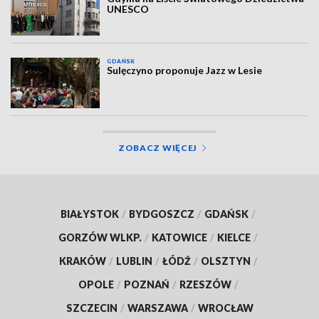
UNESCO
GDAŃSK
Sulęczyno proponuje Jazz w Lesie
ZOBACZ WIĘCEJ
BIAŁYSTOK
/
BYDGOSZCZ
/
GDAŃSK
/
GORZÓW WLKP.
/
KATOWICE
/
KIELCE
/
KRAKÓW
/
LUBLIN
/
ŁÓDŹ
/
OLSZTYN
/
OPOLE
/
POZNAŃ
/
RZESZÓW
/
SZCZECIN
/
WARSZAWA
/
WROCŁAW