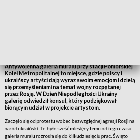
Gdańska galeria antywojennego muralu
Antywojenna galeria muralu przy stacji Pomorskiej
Kolei Metropolitalnej to miejsce, gdzie polscy i
ukraińscy artyści dają wyraz swoim emocjom i dzielą
się przemyśleniami na temat wojny rozpętanej
przez Rosję. W Dzień Niepodległości Ukrainy
galerię odwiedził konsul, który podziękował
biorącym udział w projekcie artystom.
Zaczęło się od protestu wobec bezwzględnej agresji Rosji na
naród ukraiński. To było sześć miesięcy temu od tego czasu
galeria muralu rozrosła się do kilkudziesięciu prac. Święto