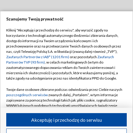
Szanujemy Twoją prywatność
Dołącz do nas:
Kliknij "Akceptuję i przechodzę do serwisu", aby wyrazić zgody na
korzystanie z technologii automatycznego śledzenia i zbierania danych,
TVP
dostęp do informacji na Twoim urządzeniu końcowym i ich
Abonament TVP
przechowywanie oraz na przetwarzanie Twoich danych osobowych przez
Regulamin TVP
nas, czyli Telewizję Polską S.A. w likwidacji (zwaną dalej również „TVP”),
Emisja w TVP
Polityka prywatności
Zaufanych Partnerów z IAB* (1201 firm)
oraz pozostałych
Zaufanych
Partnerów TVP (93 firm)
, w celach marketingowych (w tym do
Centrum informacji TVP
Moje zgody
zautomatyzowanego dopasowania reklam do Twoich zainteresowań i
mierzenia ich skuteczności) i pozostałych, które wskazujemy poniżej, a
Naziemna Telewizja Cyfrowa
Pomoc
także zgody na udostępnianie przez nas identyfikatora PPID do Google.
Sklep TVP
Biuro reklamy
Twoje dane osobowe zbierane podczas odwiedzania przez Ciebie naszych
Rada Programowa
Kontakt
poszczególnych serwisów
zwanych dalej „Portalem”, w tym informacje
zapisywane za pomocą technologii takich jak: pliki cookie, sygnalizatory
System NOS
WWW lub innych podobnych technologii umożliwiających świadczenie
dopasowanych i bezpiecznych usług, personalizację treści oraz reklam,
Informacje o nadawcy
Kanały
udostępnianie funkcji mediów społecznościowych oraz analizowanie
Akceptuję i przechodzę do serwisu
ruchu w Internecie.
Program dla prasy
©2026 Telewizja Polska S.A. w likwidacji
Biuro Reklamy
Twoje dane osobowe zbierane podczas odwiedzania przez Ciebie