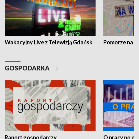
Wakacyjny Live z Telewizją Gdańsk
Pomorze na 
GOSPODARKA
Raport gospodarczy
O pracy po pr