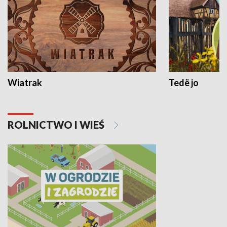
Wiatrak
Tedë jo
ROLNICTWO I WIEŚ