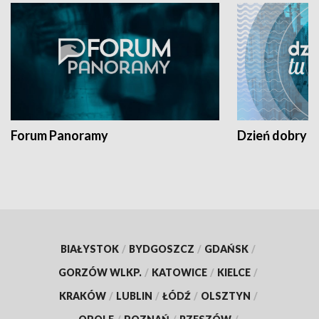
Forum Panoramy
Dzień dobry t
BIAŁYSTOK
/
BYDGOSZCZ
/
GDAŃSK
/
GORZÓW WLKP.
/
KATOWICE
/
KIELCE
/
KRAKÓW
/
LUBLIN
/
ŁÓDŹ
/
OLSZTYN
/