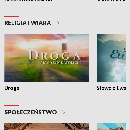
RELIGIA I WIARA
Droga
Słowo o Ewang
SPOŁECZEŃSTWO