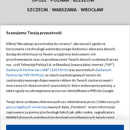
OPOLE
/
POZNAŃ
/
RZESZÓW
/
SZCZECIN
/
WARSZAWA
/
WROCŁAW
Szanujemy Twoją prywatność
Dołącz do nas:
Kliknij "Akceptuję i przechodzę do serwisu", aby wyrazić zgody na
korzystanie z technologii automatycznego śledzenia i zbierania danych,
TVP
dostęp do informacji na Twoim urządzeniu końcowym i ich
Abonament TVP
przechowywanie oraz na przetwarzanie Twoich danych osobowych przez
Regulamin TVP
nas, czyli Telewizję Polską S.A. w likwidacji (zwaną dalej również „TVP”),
Emisja w TVP
Zaufanych Partnerów z IAB* (1201 firm)
oraz pozostałych
Zaufanych
Polityka prywatności
Partnerów TVP (93 firm)
, w celach marketingowych (w tym do
Centrum informacji TVP
Moje zgody
zautomatyzowanego dopasowania reklam do Twoich zainteresowań i
mierzenia ich skuteczności) i pozostałych, które wskazujemy poniżej, a
Naziemna Telewizja Cyfrowa
Pomoc
także zgody na udostępnianie przez nas identyfikatora PPID do Google.
Sklep TVP
Biuro reklamy
Twoje dane osobowe zbierane podczas odwiedzania przez Ciebie naszych
Rada Programowa
poszczególnych serwisów
zwanych dalej „Portalem”, w tym informacje
Kontakt
zapisywane za pomocą technologii takich jak: pliki cookie, sygnalizatory
System NOS
WWW lub innych podobnych technologii umożliwiających świadczenie
dopasowanych i bezpiecznych usług, personalizację treści oraz reklam,
Informacje o nadawcy
Kanały
udostępnianie funkcji mediów społecznościowych oraz analizowanie