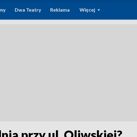
amy
Dwa Teatry
Reklama
Więcej
nią przy ul. Oliwskiej?