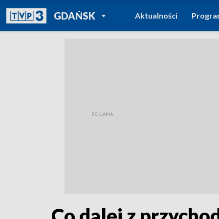
POWRÓT DO
GDAŃSK
Aktualności
Progr
TVP REGIONY
Co dalej z przychod