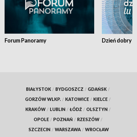
Forum Panoramy
Dzień dobry t
BIAŁYSTOK
/
BYDGOSZCZ
/
GDAŃSK
/
GORZÓW WLKP.
/
KATOWICE
/
KIELCE
/
KRAKÓW
/
LUBLIN
/
ŁÓDŹ
/
OLSZTYN
/
OPOLE
/
POZNAŃ
/
RZESZÓW
/
SZCZECIN
/
WARSZAWA
/
WROCŁAW