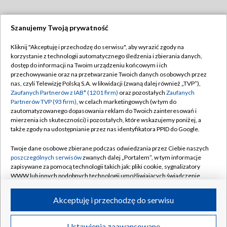
Szanujemy Twoją prywatność
Dołącz do nas:
Kliknij "Akceptuję i przechodzę do serwisu", aby wyrazić zgody na
korzystanie z technologii automatycznego śledzenia i zbierania danych,
TVP
dostęp do informacji na Twoim urządzeniu końcowym i ich
Abonament TVP
przechowywanie oraz na przetwarzanie Twoich danych osobowych przez
Regulamin TVP
nas, czyli Telewizję Polską S.A. w likwidacji (zwaną dalej również „TVP”),
Emisja w TVP
Zaufanych Partnerów z IAB* (1201 firm)
oraz pozostałych
Zaufanych
Polityka prywatności
Partnerów TVP (93 firm)
, w celach marketingowych (w tym do
Centrum informacji TVP
Moje zgody
zautomatyzowanego dopasowania reklam do Twoich zainteresowań i
mierzenia ich skuteczności) i pozostałych, które wskazujemy poniżej, a
Naziemna Telewizja Cyfrowa
Pomoc
także zgody na udostępnianie przez nas identyfikatora PPID do Google.
Sklep TVP
Biuro reklamy
Twoje dane osobowe zbierane podczas odwiedzania przez Ciebie naszych
Rada Programowa
poszczególnych serwisów
zwanych dalej „Portalem”, w tym informacje
Kontakt
zapisywane za pomocą technologii takich jak: pliki cookie, sygnalizatory
System NOS
WWW lub innych podobnych technologii umożliwiających świadczenie
dopasowanych i bezpiecznych usług, personalizację treści oraz reklam,
Informacje o nadawcy
Kanały
udostępnianie funkcji mediów społecznościowych oraz analizowanie
Akceptuję i przechodzę do serwisu
ruchu w Internecie.
Program dla prasy
©2026 Telewizja Polska S.A. w likwidacji
Biuro Reklamy
Twoje dane osobowe zbierane podczas odwiedzania przez Ciebie
Ustawienia zaawansowane