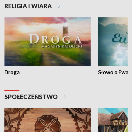
RELIGIA I WIARA
Droga
Słowo o Ewang
SPOŁECZEŃSTWO