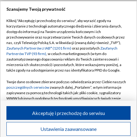
Szanujemy Twoją prywatność
Dołącz do nas:
Kliknij "Akceptuję i przechodzę do serwisu", aby wyrazić zgody na
korzystanie z technologii automatycznego śledzenia i zbierania danych,
TVP
dostęp do informacji na Twoim urządzeniu końcowym i ich
Abonament TVP
przechowywanie oraz na przetwarzanie Twoich danych osobowych przez
Regulamin TVP
nas, czyli Telewizję Polską S.A. w likwidacji (zwaną dalej również „TVP”),
Emisja w TVP
Zaufanych Partnerów z IAB* (1201 firm)
oraz pozostałych
Zaufanych
Polityka prywatności
Partnerów TVP (93 firm)
, w celach marketingowych (w tym do
Centrum informacji TVP
Moje zgody
zautomatyzowanego dopasowania reklam do Twoich zainteresowań i
mierzenia ich skuteczności) i pozostałych, które wskazujemy poniżej, a
Naziemna Telewizja Cyfrowa
Pomoc
także zgody na udostępnianie przez nas identyfikatora PPID do Google.
Sklep TVP
Biuro reklamy
Twoje dane osobowe zbierane podczas odwiedzania przez Ciebie naszych
Rada Programowa
poszczególnych serwisów
zwanych dalej „Portalem”, w tym informacje
Kontakt
zapisywane za pomocą technologii takich jak: pliki cookie, sygnalizatory
System NOS
WWW lub innych podobnych technologii umożliwiających świadczenie
dopasowanych i bezpiecznych usług, personalizację treści oraz reklam,
Informacje o nadawcy
Kanały
udostępnianie funkcji mediów społecznościowych oraz analizowanie
Akceptuję i przechodzę do serwisu
ruchu w Internecie.
Program dla prasy
©2026 Telewizja Polska S.A. w likwidacji
Biuro Reklamy
Twoje dane osobowe zbierane podczas odwiedzania przez Ciebie
Ustawienia zaawansowane
poszczególnych serwisów
na Portalu, takie jak adresy IP, identyfikatory
Ogłoszenie przetargowe