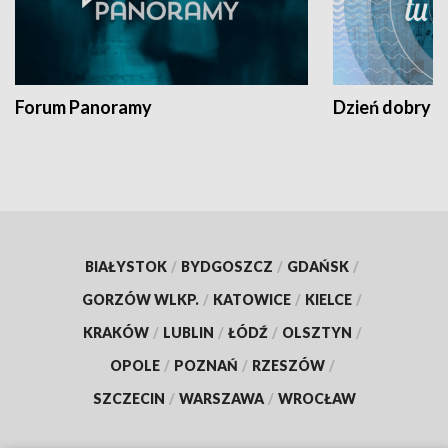
Forum Panoramy
Dzień dobry t
BIAŁYSTOK
/
BYDGOSZCZ
/
GDAŃSK
/
GORZÓW WLKP.
/
KATOWICE
/
KIELCE
/
KRAKÓW
/
LUBLIN
/
ŁÓDŹ
/
OLSZTYN
/
OPOLE
/
POZNAŃ
/
RZESZÓW
/
SZCZECIN
/
WARSZAWA
/
WROCŁAW