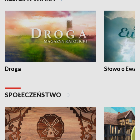
Droga
Słowo o Ewang
SPOŁECZEŃSTWO