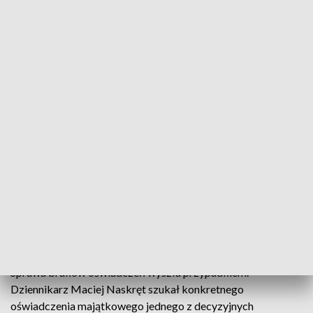
Brakuje 300 oświadczeń majątkowych urzędników
Gdański Urząd Miasta nie opublikował do tej pory
300 oświadczeń swoich urzędników, mimo że termin
minął 30 kwietnia. Ratusz twierdzi, że oświadczenia
zostały złożone, ale nie zostały jeszcze
opublikowane ze względu na braki kadrowe. To nie
przekonuje opozycji.
Sprawa braków oświadczeń wyszła przypadkiem.
Dziennikarz Maciej Naskręt szukał konkretnego
oświadczenia majątkowego jednego z decyzyjnych