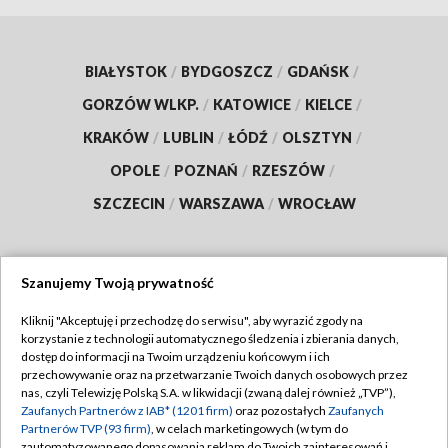
BIAŁYSTOK
/
BYDGOSZCZ
/
GDAŃSK
/
GORZÓW WLKP.
/
KATOWICE
/
KIELCE
/
KRAKÓW
/
LUBLIN
/
ŁÓDŹ
/
OLSZTYN
/
OPOLE
/
POZNAŃ
/
RZESZÓW
/
SZCZECIN
/
WARSZAWA
/
WROCŁAW
Szanujemy Twoją prywatność
Dołącz do nas:
Kliknij "Akceptuję i przechodzę do serwisu", aby wyrazić zgody na
korzystanie z technologii automatycznego śledzenia i zbierania danych,
TVP
dostęp do informacji na Twoim urządzeniu końcowym i ich
Abonament TVP
przechowywanie oraz na przetwarzanie Twoich danych osobowych przez
Regulamin TVP
nas, czyli Telewizję Polską S.A. w likwidacji (zwaną dalej również „TVP”),
Emisja w TVP
Polityka prywatności
Zaufanych Partnerów z IAB* (1201 firm)
oraz pozostałych
Zaufanych
Partnerów TVP (93 firm)
, w celach marketingowych (w tym do
Centrum informacji TVP
Moje zgody
zautomatyzowanego dopasowania reklam do Twoich zainteresowań i