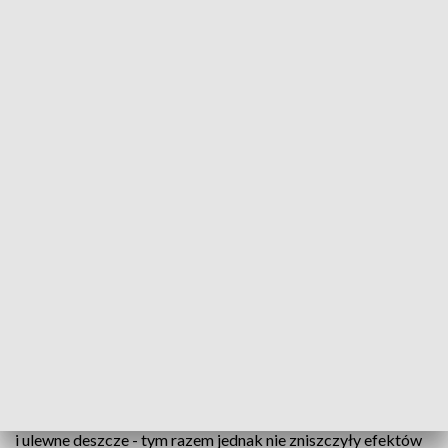
Według ministra rolnictwa zboża nie zabraknie
Żniwa w pełni, rolnicy pracują na polach. Jak
oceniają plony? - o to pytał gospodarzy Minister
Rolnictwa i Rozwoju Wsi, Henryk Kowalczyk. Szef
resortu odwiedził oddział Elewarr w Malborku,
gdzie magazynowane są zboża.
Pogoda sprzyja, żniwa więc w pełni. W wielu miejscach
regionu trwa zbiór plonów. „Jest fajnie” - to słowa, którymi
rolnicy do tej pory rzadko określali zbiory. Przymrozki, susza
i ulewne deszcze - tym razem jednak nie zniszczyły efektów