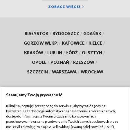
ZOBACZ WIĘCEJ
BIAŁYSTOK
/
BYDGOSZCZ
/
GDAŃSK
/
GORZÓW WLKP.
/
KATOWICE
/
KIELCE
/
KRAKÓW
/
LUBLIN
/
ŁÓDŹ
/
OLSZTYN
/
OPOLE
/
POZNAŃ
/
RZESZÓW
/
SZCZECIN
/
WARSZAWA
/
WROCŁAW
Szanujemy Twoją prywatność
Dołącz do nas:
Kliknij "Akceptuję i przechodzę do serwisu", aby wyrazić zgody na
korzystanie z technologii automatycznego śledzenia i zbierania danych,
TVP
dostęp do informacji na Twoim urządzeniu końcowym i ich
Abonament TVP
przechowywanie oraz na przetwarzanie Twoich danych osobowych przez
Regulamin TVP
nas, czyli Telewizję Polską S.A. w likwidacji (zwaną dalej również „TVP”),