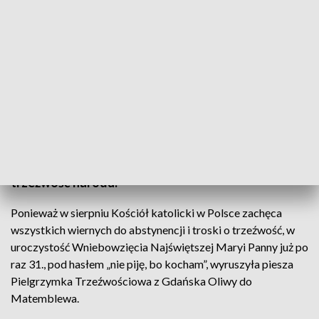
XXXI Pielgrzymka Trzeźwości
W Gdańsku odbyła Pielgrzymka Trzeźwościowa.
Pielgrzymi podjęli trud wędrówki, by modlić się o
trzeźwość narodu.
Ponieważ w sierpniu Kościół katolicki w Polsce zachęca
wszystkich wiernych do abstynencji i troski o trzeźwość, w
uroczystość Wniebowzięcia Najświętszej Maryi Panny już po
raz 31., pod hasłem „nie piję, bo kocham”, wyruszyła piesza
Pielgrzymka Trzeźwościowa z Gdańska Oliwy do
Matemblewa.