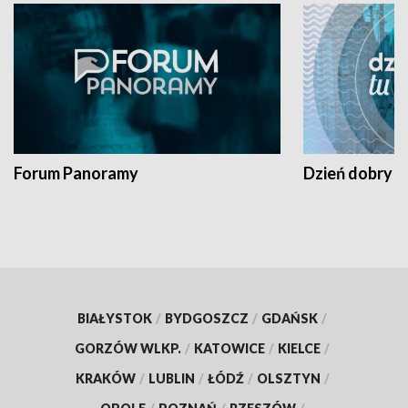
Forum Panoramy
Dzień dobry t
BIAŁYSTOK
/
BYDGOSZCZ
/
GDAŃSK
/
GORZÓW WLKP.
/
KATOWICE
/
KIELCE
/
KRAKÓW
/
LUBLIN
/
ŁÓDŹ
/
OLSZTYN
/