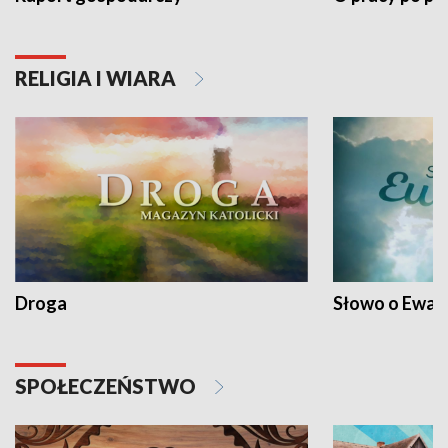
RELIGIA I WIARA
Droga
Słowo o Ewang
SPOŁECZEŃSTWO