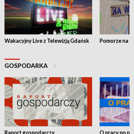
Wakacyjny Live z Telewizją Gdańsk
Pomorze na 
GOSPODARKA
Raport gospodarczy
O pracy po pr