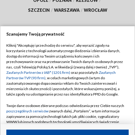
OPOLE
/
POZNAŃ
/
RZESZÓW
/
SZCZECIN
/
WARSZAWA
/
WROCŁAW
Szanujemy Twoją prywatność
Dołącz do nas:
Kliknij "Akceptuję i przechodzę do serwisu", aby wyrazić zgody na
korzystanie z technologii automatycznego śledzenia i zbierania danych,
TVP
dostęp do informacji na Twoim urządzeniu końcowym i ich
Abonament TVP
przechowywanie oraz na przetwarzanie Twoich danych osobowych przez
Regulamin TVP
nas, czyli Telewizję Polską S.A. w likwidacji (zwaną dalej również „TVP”),
Emisja w TVP
Zaufanych Partnerów z IAB* (1201 firm)
oraz pozostałych
Zaufanych
Polityka prywatności
Partnerów TVP (93 firm)
, w celach marketingowych (w tym do
Centrum informacji TVP
Moje zgody
zautomatyzowanego dopasowania reklam do Twoich zainteresowań i
mierzenia ich skuteczności) i pozostałych, które wskazujemy poniżej, a
Naziemna Telewizja Cyfrowa
Pomoc
także zgody na udostępnianie przez nas identyfikatora PPID do Google.
Sklep TVP
Biuro reklamy
Twoje dane osobowe zbierane podczas odwiedzania przez Ciebie naszych
Rada Programowa
poszczególnych serwisów
zwanych dalej „Portalem”, w tym informacje
Kontakt
zapisywane za pomocą technologii takich jak: pliki cookie, sygnalizatory
System NOS
WWW lub innych podobnych technologii umożliwiających świadczenie
dopasowanych i bezpiecznych usług, personalizację treści oraz reklam,
Informacje o nadawcy
Kanały
udostępnianie funkcji mediów społecznościowych oraz analizowanie