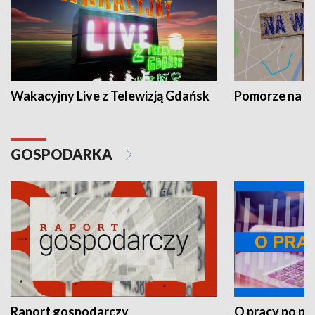
Wakacyjny Live z Telewizją Gdańsk
Pomorze na 
GOSPODARKA
Raport gospodarczy
O pracy po pr