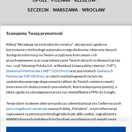
OPOLE
/
POZNAŃ
/
RZESZÓW
/
SZCZECIN
/
WARSZAWA
/
WROCŁAW
Szanujemy Twoją prywatność
Dołącz do nas:
Kliknij "Akceptuję i przechodzę do serwisu", aby wyrazić zgody na
korzystanie z technologii automatycznego śledzenia i zbierania danych,
TVP
dostęp do informacji na Twoim urządzeniu końcowym i ich
Abonament TVP
przechowywanie oraz na przetwarzanie Twoich danych osobowych przez
Regulamin TVP
nas, czyli Telewizję Polską S.A. w likwidacji (zwaną dalej również „TVP”),
Emisja w TVP
Zaufanych Partnerów z IAB* (1201 firm)
oraz pozostałych
Zaufanych
Polityka prywatności
Partnerów TVP (93 firm)
, w celach marketingowych (w tym do
Centrum informacji TVP
Moje zgody
zautomatyzowanego dopasowania reklam do Twoich zainteresowań i
mierzenia ich skuteczności) i pozostałych, które wskazujemy poniżej, a
Naziemna Telewizja Cyfrowa
Pomoc
także zgody na udostępnianie przez nas identyfikatora PPID do Google.
Sklep TVP
Biuro reklamy
Twoje dane osobowe zbierane podczas odwiedzania przez Ciebie naszych
Rada Programowa
poszczególnych serwisów
zwanych dalej „Portalem”, w tym informacje
Kontakt
zapisywane za pomocą technologii takich jak: pliki cookie, sygnalizatory
System NOS
WWW lub innych podobnych technologii umożliwiających świadczenie
dopasowanych i bezpiecznych usług, personalizację treści oraz reklam,
Informacje o nadawcy
Kanały
udostępnianie funkcji mediów społecznościowych oraz analizowanie