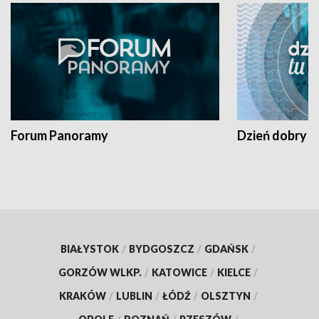
Forum Panoramy
Dzień dobry t
BIAŁYSTOK
/
BYDGOSZCZ
/
GDAŃSK
/
GORZÓW WLKP.
/
KATOWICE
/
KIELCE
/
KRAKÓW
/
LUBLIN
/
ŁÓDŹ
/
OLSZTYN
/