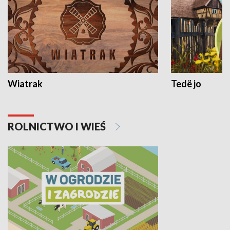
Wiatrak
Tedë jo
ROLNICTWO I WIEŚ