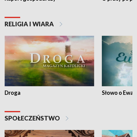
RELIGIA I WIARA
Droga
Słowo o Ewang
SPOŁECZEŃSTWO