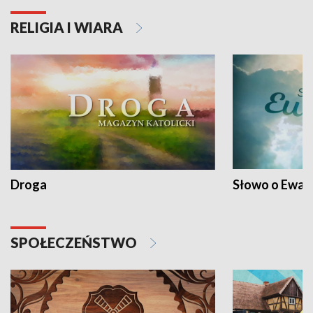
RELIGIA I WIARA
Droga
Słowo o Ewang
SPOŁECZEŃSTWO