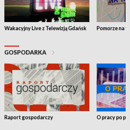
Wakacyjny Live z Telewizją Gdańsk
Pomorze na 
GOSPODARKA
Raport gospodarczy
O pracy po pr