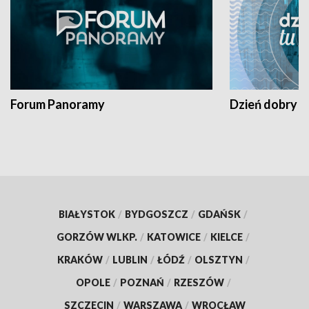
Forum Panoramy
Dzień dobry t
BIAŁYSTOK
/
BYDGOSZCZ
/
GDAŃSK
/
GORZÓW WLKP.
/
KATOWICE
/
KIELCE
/
KRAKÓW
/
LUBLIN
/
ŁÓDŹ
/
OLSZTYN
/
OPOLE
/
POZNAŃ
/
RZESZÓW
/
SZCZECIN
/
WARSZAWA
/
WROCŁAW