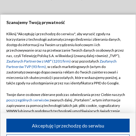
Szanujemy Twoją prywatność
Dołącz do nas:
Kliknij "Akceptuję i przechodzę do serwisu", aby wyrazić zgody na
korzystanie z technologii automatycznego śledzenia i zbierania danych,
TVP
dostęp do informacji na Twoim urządzeniu końcowym i ich
Abonament TVP
przechowywanie oraz na przetwarzanie Twoich danych osobowych przez
Regulamin TVP
nas, czyli Telewizję Polską S.A. w likwidacji (zwaną dalej również „TVP”),
Emisja w TVP
Zaufanych Partnerów z IAB* (1201 firm)
oraz pozostałych
Zaufanych
Polityka prywatności
Partnerów TVP (93 firm)
, w celach marketingowych (w tym do
Centrum informacji TVP
Moje zgody
zautomatyzowanego dopasowania reklam do Twoich zainteresowań i
mierzenia ich skuteczności) i pozostałych, które wskazujemy poniżej, a
Naziemna Telewizja Cyfrowa
Pomoc
także zgody na udostępnianie przez nas identyfikatora PPID do Google.
Sklep TVP
Biuro reklamy
Twoje dane osobowe zbierane podczas odwiedzania przez Ciebie naszych
Rada Programowa
poszczególnych serwisów
zwanych dalej „Portalem”, w tym informacje
Kontakt
zapisywane za pomocą technologii takich jak: pliki cookie, sygnalizatory
System NOS
WWW lub innych podobnych technologii umożliwiających świadczenie
dopasowanych i bezpiecznych usług, personalizację treści oraz reklam,
Informacje o nadawcy
Kanały
udostępnianie funkcji mediów społecznościowych oraz analizowanie
Akceptuję i przechodzę do serwisu
ruchu w Internecie.
Program dla prasy
©2026 Telewizja Polska S.A. w likwidacji